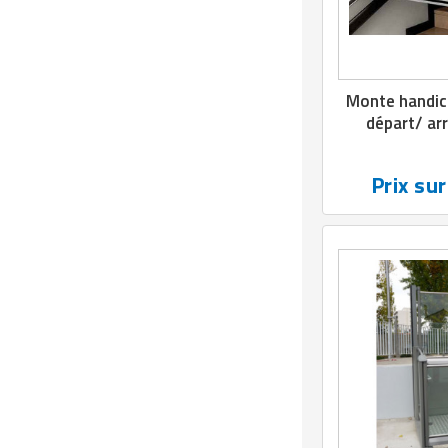
Matériel de musculation
Rôtisserie professionnelle
Vêtement sportif
Sautause professionnelle
Monte handic
départ/ ar
Table de cuisson professionnelle
Tables de préparation réfrigérées
Prix su
Ustensile de cuisine
Vaisselle restaurant
Vitrines réfrigérées