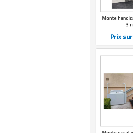
Monte handic
3 
Prix su
Monte escalie