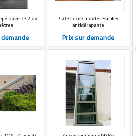
apé ouverte 2 ou
Plateforme monte-escalier
mètres
antidérapante
r demande
Prix sur demande
r PMR - Capacité
Ascenseur pmr 400 Kg