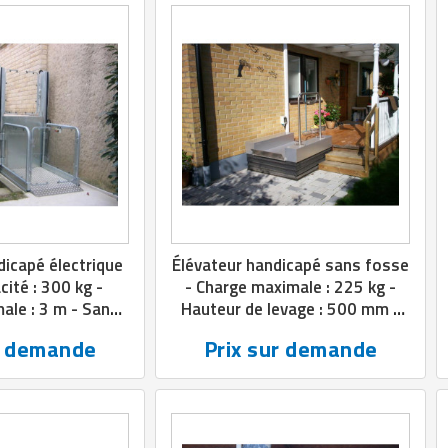
dicapé électrique
Élévateur handicapé sans fosse
cité : 300 kg -
- Charge maximale : 225 kg -
ale : 3 m - Sans
Hauteur de levage : 500 mm -
vette
Installation intérieure et
r demande
Prix sur demande
extérieure