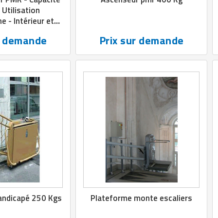
 Utilisation
e - Intérieur et
érieur
r demande
Prix sur demande
andicapé 250 Kgs
Plateforme monte escaliers