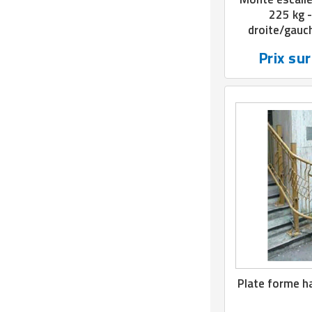
225 kg -
droite/gauch
ect
Prix su
Plate forme h