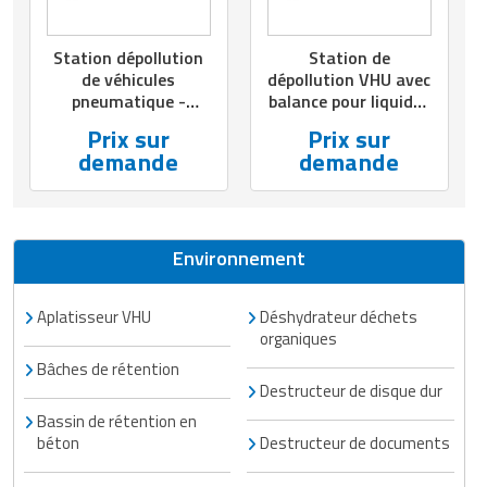
Matériel de musculation
Rôtisserie professionnelle
Station dépollution
Station de
Vêtement sportif
de véhicules
dépollution VHU avec
Sautause professionnelle
pneumatique -
balance pour liquides
Capacité de charge
- Capacité de charge
Prix sur
Prix sur
Table de cuisson professionnelle
3500 kg - Pression 6
de 2 x 90 L à 1 x 5 UK
demande
demande
Bar
gal - Pression 6 bar
Tables de préparation réfrigérées
Ustensile de cuisine
Environnement
Vaisselle restaurant
Aplatisseur VHU
Déshydrateur déchets
Vitrines réfrigérées
organiques
Bâches de rétention
Destructeur de disque dur
Bassin de rétention en
béton
Destructeur de documents