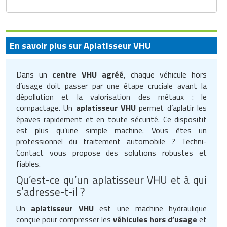
Traitement de l'air
Equipements de football
Pétrin professionnel
Tapis de bureau
Ustensile cuisine professionnel
Traitement des eaux
Equipements de karting
Piano de cuisson
Tapis et caillebotis
Vêtements personnalisés
En savoir plus sur Aplatisseur VHU
Trancheuse professionnelle
Equipements pour patinage
Plats et plateaux
Traitement des surfaces
Vitrines pour magasin
Dans un
centre VHU agréé
, chaque véhicule hors
Transformateur électrique
Equipements pour roller
Pompes à sauce
Traitement du linge
d’usage doit passer par une étape cruciale avant la
dépollution et la valorisation des métaux : le
Tubes et profilés
Equipements pour skateboard
Portes commandes restaurant
Vestiaires et casiers
compactage. Un
aplatisseur VHU
permet d’aplatir les
épaves rapidement et en toute sécurité. Ce dispositif
Tuyau flexible
Equipements pour stade et terrain
Présentoir pour restaurant
est plus qu’une simple machine. Vous êtes un
sportif
professionnel du traitement automobile ? Techni-
Tuyau galvanisé
Réchaud professionnel
Contact vous propose des solutions robustes et
Jeu gymnique
fiables.
Tuyau renforcé
Réfrigérateur professionnel
Qu’est-ce qu’un aplatisseur VHU et à qui
Loisirs
s’adresse-t-il ?
Ventilateurs et aération d'atelier
Restauration foraine
Matériel de fitness
Un
aplatisseur VHU
est une machine hydraulique
conçue pour compresser les
véhicules hors d’usage
et
Robinetterie professionnelle