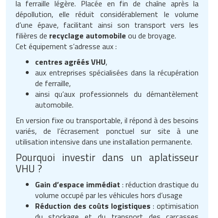
la ferraille légère. Placée en fin de chaîne après la
Matériel de musculation
dépollution, elle réduit considérablement le volume
Rôtisserie professionnelle
d’une épave, facilitant ainsi son transport vers les
Vêtement sportif
filières de
recyclage automobile
ou de broyage.
Sautause professionnelle
Cet équipement s’adresse aux :
Table de cuisson professionnelle
centres agréés VHU
,
aux entreprises spécialisées dans la récupération
de ferraille,
Tables de préparation réfrigérées
ainsi qu’aux professionnels du démantèlement
automobile.
Ustensile de cuisine
En version fixe ou transportable, il répond à des besoins
Vaisselle restaurant
variés, de l’écrasement ponctuel sur site à une
utilisation intensive dans une installation permanente.
Vitrines réfrigérées
Pourquoi investir dans un aplatisseur
VHU ?
Gain d’espace immédiat
: réduction drastique du
volume occupé par les véhicules hors d’usage
Réduction des coûts logistiques
: optimisation
du stockage et du transport des carcasses