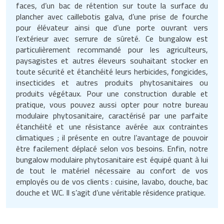
faces, d’un bac de rétention sur toute la surface du
Traitement de l'air
Equipements de football
Pétrin professionnel
Tapis de bureau
Ustensile cuisine professionnel
plancher avec caillebotis galva, d’une prise de fourche
pour élévateur ainsi que d’une porte ouvrant vers
Traitement des eaux
Equipements de karting
Piano de cuisson
Tapis et caillebotis
Vêtements personnalisés
l’extérieur avec serrure de sûreté. Ce bungalow est
particulièrement recommandé pour les agriculteurs,
Trancheuse professionnelle
Equipements pour patinage
Plats et plateaux
Traitement des surfaces
Vitrines pour magasin
paysagistes et autres éleveurs souhaitant stocker en
toute sécurité et étanchéité leurs herbicides, fongicides,
Transformateur électrique
Equipements pour roller
Pompes à sauce
Traitement du linge
insecticides et autres produits phytosanitaires ou
produits végétaux. Pour une construction durable et
Tubes et profilés
Equipements pour skateboard
Portes commandes restaurant
pratique, vous pouvez aussi opter pour notre bureau
Vestiaires et casiers
modulaire phytosanitaire, caractérisé par une parfaite
Tuyau flexible
Equipements pour stade et terrain
Présentoir pour restaurant
étanchéité et une résistance avérée aux contraintes
sportif
climatiques ; il présente en outre l’avantage de pouvoir
Tuyau galvanisé
être facilement déplacé selon vos besoins. Enfin, notre
Réchaud professionnel
bungalow modulaire phytosanitaire est équipé quant à lui
Jeu gymnique
Tuyau renforcé
de tout le matériel nécessaire au confort de vos
Réfrigérateur professionnel
employés ou de vos clients : cuisine, lavabo, douche, bac
Loisirs
douche et WC. Il s’agit d’une véritable résidence pratique.
Ventilateurs et aération d'atelier
Restauration foraine
Matériel de fitness
Robinetterie professionnelle