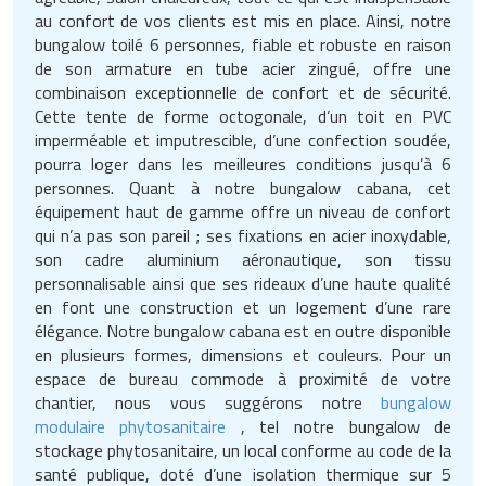
Matériel électrique
Equipement multisport
Outillage BTP
Mobilier fumeurs
Panneaux et signalétiques de
Machines à café professionnelles
Services juridiques
au confort de vos clients est mis en place. Ainsi, notre
nettoyage
Outillage jardin
bungalow toilé 6 personnes, fiable et robuste en raison
Mesure et contrôle
Equipement paintball
Peinture
Mobilier gabion
Machines d'emballage alimentaire
Téléphone portable
de son armature en tube acier zingué, offre une
Poubelles et portes sacs
Panneaux et affichages pour
combinaison exceptionnelle de confort et de sécurité.
Outillage à main
Equipement pour trottinette
Plafond
Mobilier pour cimetière
Marmites professionnelles
Téléphonie pour entreprise
Cette tente de forme octogonale, d’un toit en PVC
magasin
Produits d'essuyage
imperméable et imputrescible, d’une confection soudée,
Outillage électrique
Equipement pour vélo
Protections murales
Mobilier urbain solaire
Matériel boulangerie pâtisserie
Transport
pourra loger dans les meilleures conditions jusqu’à 6
PLV pour magasin
personnes. Quant à notre bungalow cabana, cet
Produits de nettoyage
Pistolet professionnel
Equipement rugby
Réparation de sol
Panneaux brise vue
Matériel découpe de cuisine
Travaux agricoles
équipement haut de gamme offre un niveau de confort
professionnels
Présentoirs pour magasin
qui n’a pas son pareil ; ses fixations en acier inoxydable,
Portes industrielles
Equipement sport de combat
Sécurité du chantier
son cadre aluminium aéronautique, son tissu
Ponton
Matériel pizzeria
Travaux maison
Produits pour lave vaisselle
Rasage pour homme
personnalisable ainsi que ses rideaux d’une haute qualité
Sas de confinement
Equipement tennis
Signalisations de chantier
en font une construction et un logement d’une rare
Potelets et bornes urbaines
Matériels d'hygiène pour restaurant
Véhicules professionnels
Protection anti-inondation
Rayonnages pour magasin
élégance. Notre bungalow cabana est en outre disponible
en plusieurs formes, dimensions et couleurs. Pour un
Signalétique industrielle
Equipement Tir à l'arc
Tapis agricoles
Protection arbres
Meuble inox de cuisine
Pulvérisateurs professionnels
Robots de service
espace de bureau commode à proximité de votre
chantier, nous vous suggérons notre
bungalow
Tables pour atelier
Equipement Tir au fusil
Signalisation routière
Mixeurs et blenders professionnels
Robots de nettoyage
Sac shopping
modulaire phytosanitaire
, tel notre bungalow de
stockage phytosanitaire, un local conforme au code de la
Techniques
Equipement volley ball
Table de pique nique
Mobilier self service
Savons et soins du corps
Thermomètre de mesure
santé publique, doté d’une isolation thermique sur 5