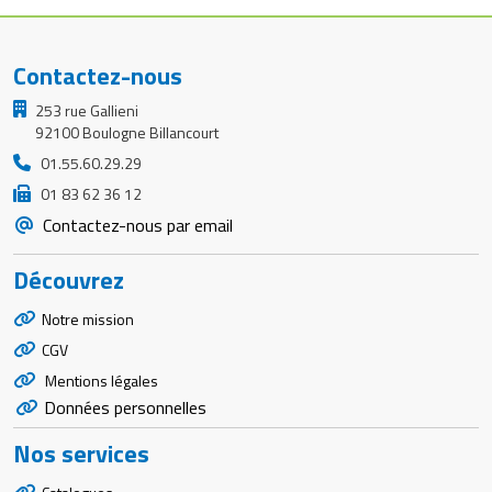
Matériel de musculation
Rôtisserie professionnelle
Vêtement sportif
Contactez-nous
Sautause professionnelle
253 rue Gallieni
92100 Boulogne Billancourt
Table de cuisson professionnelle
01.55.60.29.29
Tables de préparation réfrigérées
01 83 62 36 12
Contactez-nous par email
Ustensile de cuisine
Découvrez
Vaisselle restaurant
Notre mission
Vitrines réfrigérées
CGV
Mentions légales
Données personnelles
Nos services