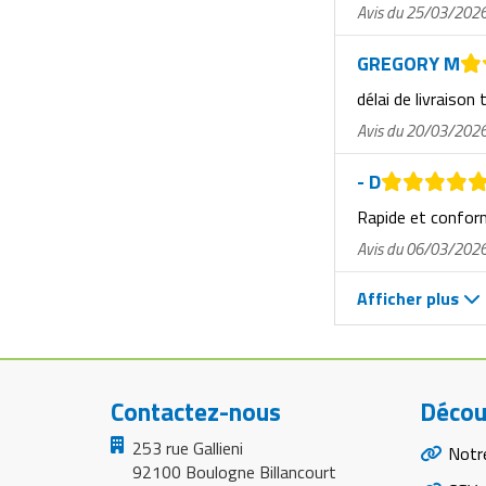
Matériel de musculation
Avis du 25/03/202
Rôtisserie professionnelle
Vêtement sportif
GREGORY M
Sautause professionnelle
délai de livraison 
Avis du 20/03/202
Table de cuisson professionnelle
- D
Tables de préparation réfrigérées
Rapide et confo
Ustensile de cuisine
Avis du 06/03/202
Vaisselle restaurant
Afficher plus
Vitrines réfrigérées
Contactez-nous
Décou
253 rue Gallieni
Notr
92100 Boulogne Billancourt