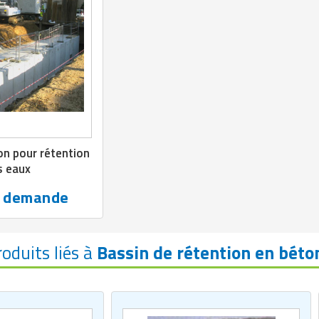
on pour rétention
s eaux
r demande
roduits liés à
Bassin de rétention en béto