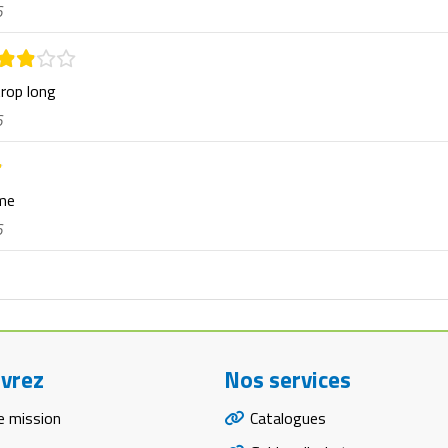
6
trop long
6
rme
6
vrez
Nos services
e mission
Catalogues