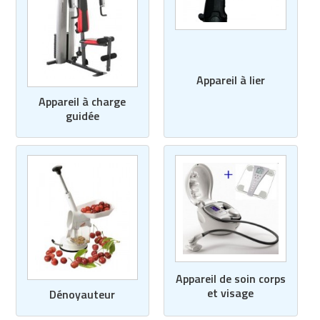
Matériel de musculation
Rôtisserie professionnelle
Vêtement sportif
Sautause professionnelle
Appareil à lier
Table de cuisson professionnelle
Appareil à charge
guidée
Tables de préparation réfrigérées
Ustensile de cuisine
Vaisselle restaurant
Vitrines réfrigérées
Appareil de soin corps
et visage
Dénoyauteur