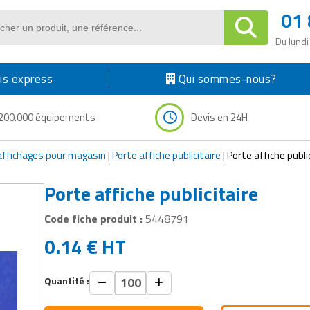
01 
Du lundi
s express
Qui sommes-nous?
200.000 équipements
Devis en 24H
affichages pour magasin
|
Porte affiche publicitaire
|
Porte affiche publi
Porte affiche publicitaire
Code fiche produit :
5448791
0.14
€
HT
Quantité :