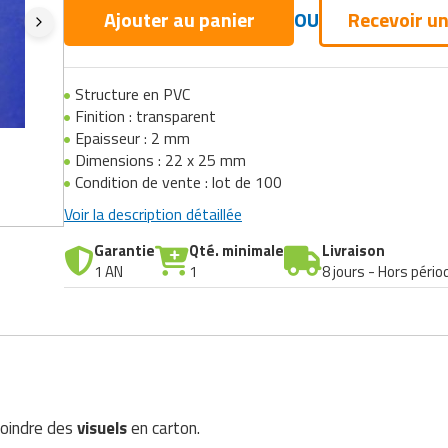
Ajouter au panier
OU
Recevoir un
Structure en PVC
Finition : transparent
Epaisseur : 2 mm
Dimensions : 22 x 25 mm
Condition de vente : lot de 100
Voir la description détaillée
Garantie
Qté. minimale
Livraison
1 AN
1
8 jours - Hors pério
joindre des
visuels
en carton.