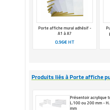
Matériel de musculation
Rôtisserie professionnelle
Vêtement sportif
Sautause professionnelle
Porte affiche mural adhésif -
Pu
Table de cuisson professionnelle
A1 à A7
0.96€ HT
Tables de préparation réfrigérées
Ustensile de cuisine
Vaisselle restaurant
Produits liés à Porte affiche pu
Vitrines réfrigérées
Présentoir acrylique 
L.100 ou 200 mm - H.
mm