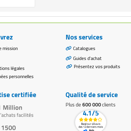
vrez
Nos services
e mission
Catalogues
Guides d'achat
Présentez vos produits
ions légales
ées personnelles
ise certifiée
Qualité de service
Plus de
600 000
clients
4.1/5
Basé sur 49 avis
des 12 derniers mois