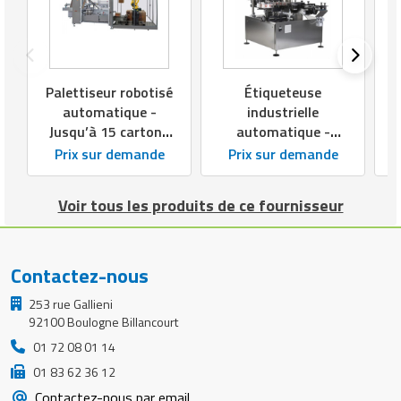
9
Palettiseur robotisé
Étiqueteuse
automatique -
industrielle
Jusqu’à 15 cartons
automatique -
par minute -
Jusqu’à 150
Prix sur demande
Prix sur demande
Banderoleuse
étiquettes par
intégrée
minute -
Voir tous les produits de ce fournisseur
Impression
recto/verso
Contactez-nous
253 rue Gallieni
92100 Boulogne Billancourt
01 72 08 01 14
01 83 62 36 12
Contactez-nous par email