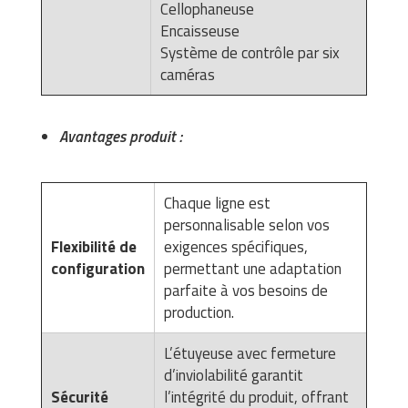
Cellophaneuse
Matériel de musculation
Encaisseuse
Rôtisserie professionnelle
Vêtement sportif
Système de contrôle par six
Sautause professionnelle
caméras
Table de cuisson professionnelle
Avantages produit :
Tables de préparation réfrigérées
Ustensile de cuisine
Chaque ligne est
personnalisable selon vos
Vaisselle restaurant
Flexibilité de
exigences spécifiques,
configuration
permettant une adaptation
Vitrines réfrigérées
parfaite à vos besoins de
production.
L’étuyeuse avec fermeture
d’inviolabilité garantit
Sécurité
l’intégrité du produit, offrant