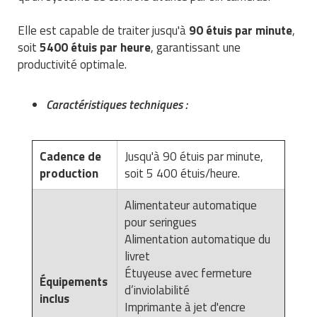
Traitement de l'air
Equipements de football
Pétrin professionnel
Tapis de bureau
Ustensile cuisine professionnel
Elle est capable de traiter jusqu'à
90 étuis par minute
,
Traitement des eaux
Equipements de karting
soit
5400 étuis par heure
, garantissant une
Piano de cuisson
Tapis et caillebotis
Vêtements personnalisés
productivité optimale.
Trancheuse professionnelle
Equipements pour patinage
Plats et plateaux
Traitement des surfaces
Vitrines pour magasin
Caractéristiques techniques :
Transformateur électrique
Equipements pour roller
Pompes à sauce
Traitement du linge
Tubes et profilés
Equipements pour skateboard
Portes commandes restaurant
Vestiaires et casiers
Cadence de
Jusqu'à 90 étuis par minute,
production
soit 5 400 étuis/heure.
Tuyau flexible
Equipements pour stade et terrain
Présentoir pour restaurant
sportif
Alimentateur automatique
Tuyau galvanisé
Réchaud professionnel
pour seringues
Jeu gymnique
Alimentation automatique du
Tuyau renforcé
Réfrigérateur professionnel
livret
Loisirs
Étuyeuse avec fermeture
Ventilateurs et aération d'atelier
Restauration foraine
Équipements
d’inviolabilité
Matériel de fitness
inclus
Imprimante à jet d'encre
Robinetterie professionnelle