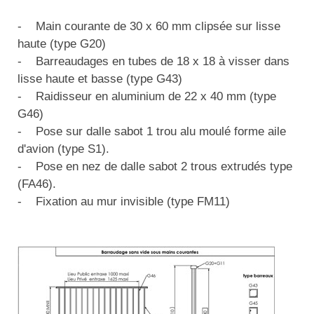
Matériel de musculation
Rôtisserie professionnelle
- Main courante de 30 x 60 mm clipsée sur lisse
Vêtement sportif
haute (type G20)
Sautause professionnelle
- Barreaudages en tubes de 18 x 18 à visser dans
lisse haute et basse (type G43)
Table de cuisson professionnelle
- Raidisseur en aluminium de 22 x 40 mm (type
G46)
Tables de préparation réfrigérées
- Pose sur dalle sabot 1 trou alu moulé forme aile
d'avion (type S1).
Ustensile de cuisine
- Pose en nez de dalle sabot 2 trous extrudés type
Vaisselle restaurant
(FA46).
- Fixation au mur invisible (type FM11)
Vitrines réfrigérées