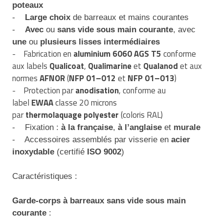
poteaux
Traitement de l'air
Equipements de football
Pétrin professionnel
Tapis de bureau
Ustensile cuisine professionnel
-
Large choix
de barreaux et mains courantes
-
Avec
ou
sans vide sous main courante
, avec
Traitement des eaux
Equipements de karting
Piano de cuisson
Tapis et caillebotis
Vêtements personnalisés
une
ou
plusieurs lisses intermédiaires
- Fabrication en
aluminium 6060 AGS T5
conforme
Trancheuse professionnelle
Equipements pour patinage
Plats et plateaux
Traitement des surfaces
Vitrines pour magasin
aux labels
Qualicoat
,
Qualimarine
et
Qualanod
et aux
Transformateur électrique
Equipements pour roller
normes
AFNOR
(
NFP 01–012
et
NFP 01–013
)
Pompes à sauce
Traitement du linge
- Protection par
anodisation
, conforme au
Tubes et profilés
Equipements pour skateboard
Portes commandes restaurant
label
EWAA
classe 20 microns
Vestiaires et casiers
par
thermolaquage polyester
(coloris RAL)
Tuyau flexible
Equipements pour stade et terrain
Présentoir pour restaurant
- Fixation :
à la française
,
à l’anglaise
et
murale
sportif
- Accessoires assemblés par visserie en
acier
Tuyau galvanisé
Réchaud professionnel
inoxydable
(certifié
ISO 9002
)
Jeu gymnique
Tuyau renforcé
Réfrigérateur professionnel
Caractéristiques :
Loisirs
Ventilateurs et aération d'atelier
Restauration foraine
Matériel de fitness
Garde-corps à barreaux sans vide sous main
Robinetterie professionnelle
courante
: