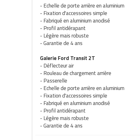
- Echelle de porte arrière en aluminium
Traitement de l'air
Equipements de football
Pétrin professionnel
Tapis de bureau
Ustensile cuisine professionnel
- Fixation d'accessoires simple
Traitement des eaux
Equipements de karting
- Fabriqué en aluminium anodisé
Piano de cuisson
Tapis et caillebotis
Vêtements personnalisés
- Profil antidérapant
Trancheuse professionnelle
Equipements pour patinage
- Légère mais robuste
Plats et plateaux
Traitement des surfaces
Vitrines pour magasin
- Garantie de 4 ans
Transformateur électrique
Equipements pour roller
Pompes à sauce
Traitement du linge
Galerie Ford Transit 2T
Tubes et profilés
Equipements pour skateboard
Portes commandes restaurant
- Déflecteur air
Vestiaires et casiers
- Rouleau de chargement arrière
Tuyau flexible
Equipements pour stade et terrain
Présentoir pour restaurant
- Passerelle
sportif
- Echelle de porte arrière en aluminium
Tuyau galvanisé
Réchaud professionnel
- Fixation d'accessoires simple
Jeu gymnique
- Fabriqué en aluminium anodisé
Tuyau renforcé
Réfrigérateur professionnel
- Profil antidérapant
Loisirs
- Légère mais robuste
Ventilateurs et aération d'atelier
Restauration foraine
- Garantie de 4 ans
Matériel de fitness
Robinetterie professionnelle