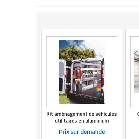
Matériel de musculation
Rôtisserie professionnelle
Vêtement sportif
Sautause professionnelle
Table de cuisson professionnelle
Tables de préparation réfrigérées
Ustensile de cuisine
Vaisselle restaurant
Vitrines réfrigérées
Kit aménagement de véhicules
utilitaires en aluminium
Prix sur demande