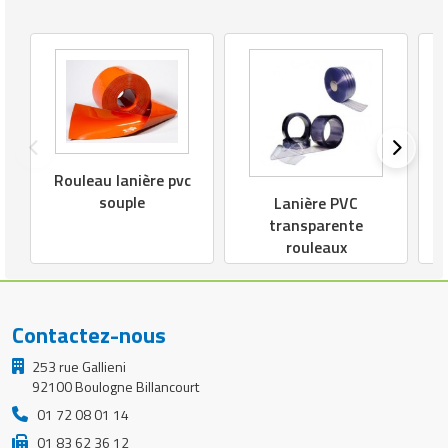
l
Rouleau lanière pvc
4
souple
Lanière PVC
transparente
rouleaux
Contactez-nous
253 rue Gallieni
92100 Boulogne Billancourt
01 72 08 01 14
01 83 62 36 12