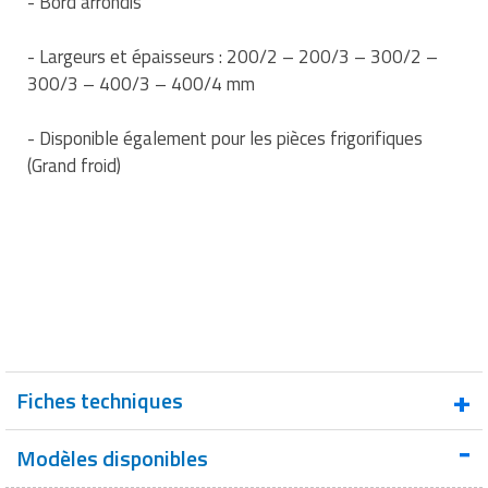
- Bord arrondis
Matériel de musculation
Rôtisserie professionnelle
- Largeurs et épaisseurs : 200/2 – 200/3 – 300/2 –
Vêtement sportif
300/3 – 400/3 – 400/4 mm
Sautause professionnelle
- Disponible également pour les pièces frigorifiques
Table de cuisson professionnelle
(Grand froid)
Tables de préparation réfrigérées
Ustensile de cuisine
Vaisselle restaurant
Vitrines réfrigérées
Fiches techniques
Modèles disponibles
Fiche technique : Rouleaux lanières PVC
opaque