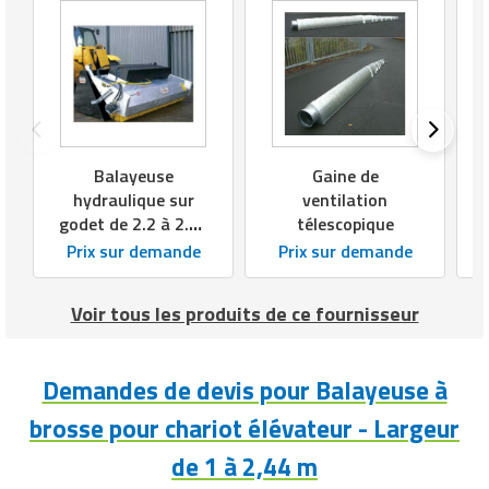
Matériel de musculation
Rôtisserie professionnelle
Vêtement sportif
Sautause professionnelle
Table de cuisson professionnelle
Balayeuse
Gaine de
Tables de préparation réfrigérées
hydraulique sur
ventilation
godet de 2.2 à 2.65
télescopique
Ustensile de cuisine
m
Prix sur demande
Prix sur demande
Vaisselle restaurant
Voir tous les produits de ce fournisseur
Vitrines réfrigérées
Demandes de devis pour Balayeuse à
brosse pour chariot élévateur - Largeur
de 1 à 2,44 m