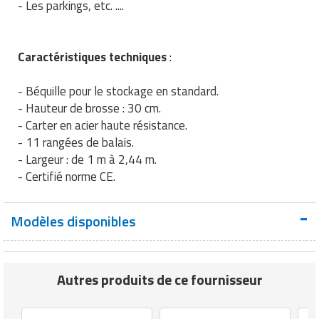
- Les parkings, etc. ....
Traitement de l'air
Equipements de football
Pétrin professionnel
Tapis de bureau
Ustensile cuisine professionnel
Traitement des eaux
Equipements de karting
Piano de cuisson
Tapis et caillebotis
Vêtements personnalisés
Caractéristiques techniques
:
Trancheuse professionnelle
Equipements pour patinage
Plats et plateaux
Traitement des surfaces
Vitrines pour magasin
- Béquille pour le stockage en standard.
- Hauteur de brosse : 30 cm.
Transformateur électrique
Equipements pour roller
Pompes à sauce
Traitement du linge
- Carter en acier haute résistance.
- 11 rangées de balais.
Tubes et profilés
Equipements pour skateboard
Portes commandes restaurant
Vestiaires et casiers
- Largeur : de 1 m à 2,44 m.
- Certifié norme CE.
Tuyau flexible
Equipements pour stade et terrain
Présentoir pour restaurant
sportif
Tuyau galvanisé
Réchaud professionnel
Modèles disponibles
Jeu gymnique
Tuyau renforcé
Réfrigérateur professionnel
Loisirs
Ventilateurs et aération d'atelier
Autres produits de ce fournisseur
Restauration foraine
Matériel de fitness
Robinetterie professionnelle