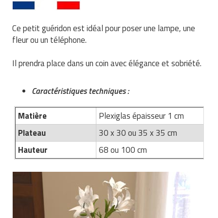
Traitement de l'air
Equipements de football
Pétrin professionnel
Tapis de bureau
Ustensile cuisine professionnel
Ce petit guéridon est idéal pour poser une lampe, une
Traitement des eaux
Equipements de karting
Piano de cuisson
Tapis et caillebotis
Vêtements personnalisés
fleur ou un téléphone.
Trancheuse professionnelle
Equipements pour patinage
Plats et plateaux
Traitement des surfaces
Vitrines pour magasin
Il prendra place dans un coin avec élégance et sobriété.
Transformateur électrique
Equipements pour roller
Pompes à sauce
Traitement du linge
Caractéristiques techniques :
Tubes et profilés
Equipements pour skateboard
Portes commandes restaurant
Vestiaires et casiers
Matière
Plexiglas épaisseur 1 cm
Tuyau flexible
Equipements pour stade et terrain
Présentoir pour restaurant
Plateau
30 x 30 ou 35 x 35 cm
sportif
Tuyau galvanisé
Réchaud professionnel
Hauteur
68 ou 100 cm
Jeu gymnique
Tuyau renforcé
Réfrigérateur professionnel
Loisirs
Ventilateurs et aération d'atelier
Restauration foraine
Matériel de fitness
Robinetterie professionnelle