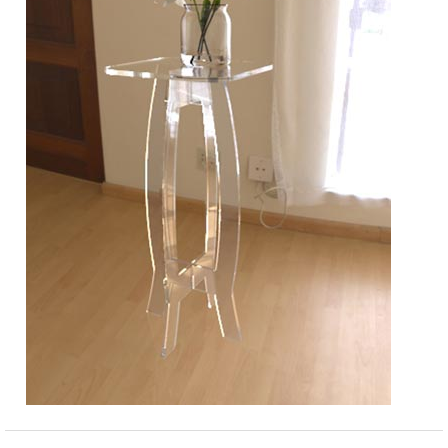
Matériel de musculation
Rôtisserie professionnelle
Vêtement sportif
Sautause professionnelle
Table de cuisson professionnelle
Tables de préparation réfrigérées
Ustensile de cuisine
Vaisselle restaurant
Vitrines réfrigérées