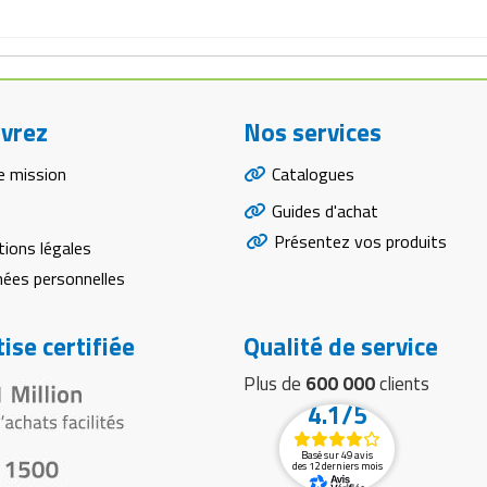
vrez
Nos services
e mission
Catalogues
Guides d'achat
Présentez vos produits
ions légales
ées personnelles
ise certifiée
Qualité de service
Plus de
600 000
clients
4.1/5
Basé sur 49 avis
des 12 derniers mois