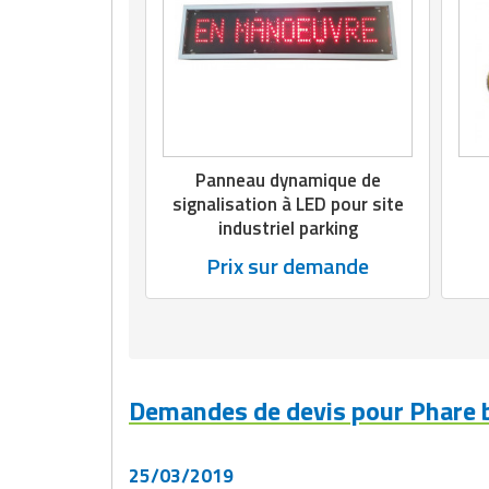
Matériel de musculation
Rôtisserie professionnelle
Vêtement sportif
Sautause professionnelle
Table de cuisson professionnelle
Panneau dynamique de
Tables de préparation réfrigérées
signalisation à LED pour site
industriel parking
Ustensile de cuisine
Prix sur demande
Vaisselle restaurant
Vitrines réfrigérées
Demandes de devis pour Phare b
25/03/2019