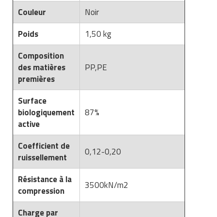
Matériel de musculation
Couleur
Noir
Rôtisserie professionnelle
Vêtement sportif
Poids
1,50 kg
Sautause professionnelle
Composition
Table de cuisson professionnelle
des matières
PP,PE
premières
Tables de préparation réfrigérées
Surface
Ustensile de cuisine
biologiquement
87%
active
Vaisselle restaurant
Coefficient de
Vitrines réfrigérées
0,12-0,20
ruissellement
Résistance à la
3500kN/m2
compression
Charge par