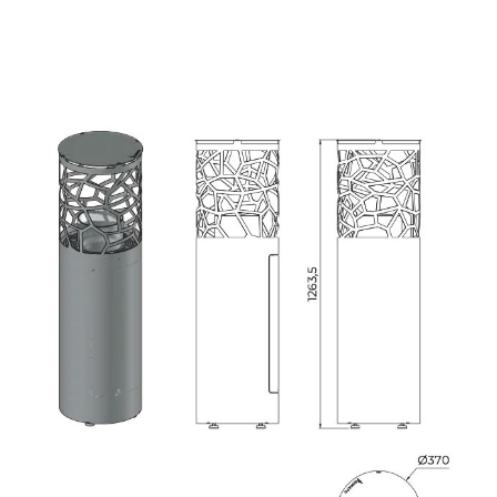
Matériel de musculation
Rôtisserie professionnelle
Vêtement sportif
Sautause professionnelle
Table de cuisson professionnelle
Tables de préparation réfrigérées
Ustensile de cuisine
Vaisselle restaurant
Vitrines réfrigérées