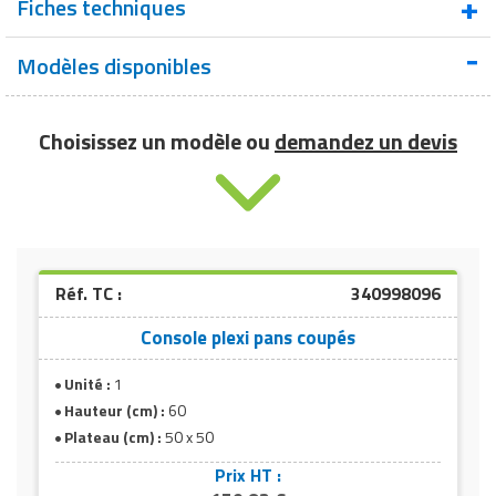
Fiches techniques
Matériel de musculation
Rôtisserie professionnelle
Vêtement sportif
Modèles disponibles
Fiche technique - Console plexi pans coupés
Sautause professionnelle
Choisissez un modèle ou
demandez un devis
Table de cuisson professionnelle
Tables de préparation réfrigérées
Ustensile de cuisine
Vaisselle restaurant
Réf. TC :
340998096
Console plexi pans coupés
Vitrines réfrigérées
Unité :
1
Hauteur (cm) :
60
Plateau (cm) :
50 x 50
Prix HT :