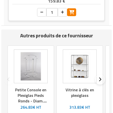
159.83 €
Autres produits de ce fournisseur
m
Petite Console en
Vitrine à clés en
Plexiglas Pieds
plexiglass
Ronds - Diam.
plateau : 35 cm -
264.83€ HT
313.83€ HT
Hauteur : 50 cm