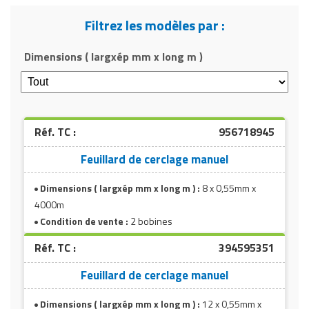
Matériel de musculation
Filtrez les modèles par :
Rôtisserie professionnelle
Vêtement sportif
Sautause professionnelle
Dimensions ( largxép mm x long m )
Table de cuisson professionnelle
Tables de préparation réfrigérées
Réf. TC :
956718945
Ustensile de cuisine
Feuillard de cerclage manuel
Vaisselle restaurant
Dimensions ( largxép mm x long m ) :
8 x 0,55mm x
4000m
Vitrines réfrigérées
Condition de vente :
2 bobines
Réf. TC :
394595351
Feuillard de cerclage manuel
Dimensions ( largxép mm x long m ) :
12 x 0,55mm x