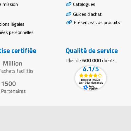
e mission
Catalogues
Guides d'achat
Présentez vos produits
ions légales
ées personnelles
ise certifiée
Qualité de service
Plus de
600 000
clients
4.1/5
Basé sur 49 avis
des 12 derniers mois