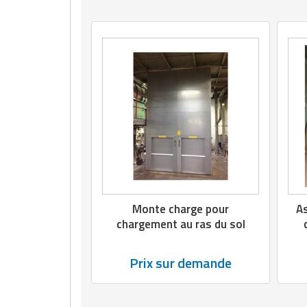
Matériel de musculation
Rôtisserie professionnelle
Vêtement sportif
Sautause professionnelle
Table de cuisson professionnelle
Tables de préparation réfrigérées
Ustensile de cuisine
Vaisselle restaurant
Monte charge pour
As
Vitrines réfrigérées
chargement au ras du sol
Prix sur demande