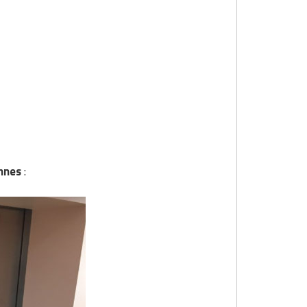
onnes
: