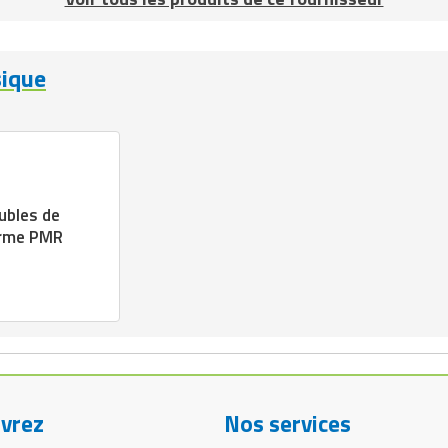
sique
ubles de
orme PMR
vrez
Nos services