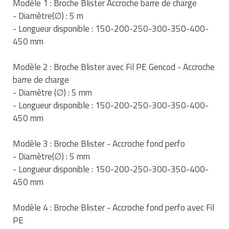
Modèle 1 : Broche Blister Accroche barre de charge
Traitement de l'air
Equipements de football
Pétrin professionnel
Tapis de bureau
Ustensile cuisine professionnel
- Diamètre(∅) : 5 m
- Longueur disponible : 150-200-250-300-350-400-
Traitement des eaux
Equipements de karting
Piano de cuisson
Tapis et caillebotis
Vêtements personnalisés
450 mm
Trancheuse professionnelle
Equipements pour patinage
Plats et plateaux
Traitement des surfaces
Vitrines pour magasin
Modèle 2 : Broche Blister avec Fil PE Gencod - Accroche
barre de charge
Transformateur électrique
Equipements pour roller
Pompes à sauce
Traitement du linge
- Diamètre (∅) : 5 mm
Tubes et profilés
Equipements pour skateboard
- Longueur disponible : 150-200-250-300-350-400-
Portes commandes restaurant
Vestiaires et casiers
450 mm
Tuyau flexible
Equipements pour stade et terrain
Présentoir pour restaurant
sportif
Modèle 3 : Broche Blister - Accroche fond perfo
Tuyau galvanisé
Réchaud professionnel
- Diamètre(∅) : 5 mm
Jeu gymnique
- Longueur disponible : 150-200-250-300-350-400-
Tuyau renforcé
Réfrigérateur professionnel
450 mm
Loisirs
Ventilateurs et aération d'atelier
Restauration foraine
Modèle 4 : Broche Blister - Accroche fond perfo avec Fil
Matériel de fitness
PE
Robinetterie professionnelle