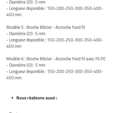
- Diamètre (∅) : 5 mm
Matériel de musculation
- Longueur disponible : 150-200-250-300-350-400-
Rôtisserie professionnelle
Vêtement sportif
450 mm
Sautause professionnelle
Modèle 5 : Broche Blister - Accroche fond fil
Table de cuisson professionnelle
- Diamètre (∅) : 5 mm
- Longueur disponible : 150-200-250-300-350-400-
Tables de préparation réfrigérées
450 mm
Ustensile de cuisine
Modèle 6 : Broche Blister - Accroche fond fil avec Fil PE
- Diamètre (∅) : 5 mm
Vaisselle restaurant
- Longueur disponible : 150-200-250-300-350-400-
450 mm
Vitrines réfrigérées
Nous réalisons aussi :