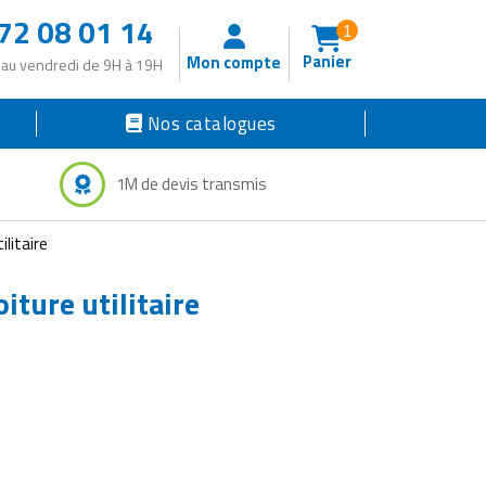
72 08 01 14
1
Panier
Mon compte
 au vendredi de 9H à 19H
Nos catalogues
1M de devis transmis
ilitaire
iture utilitaire