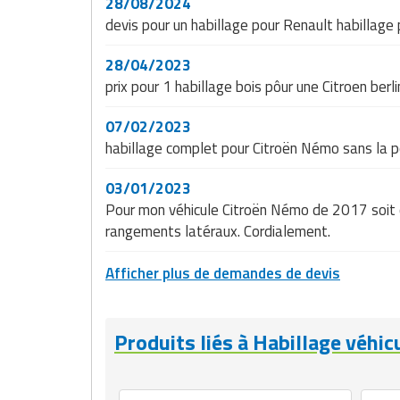
28/08/2024
Matériel de musculation
devis pour un habillage pour Renault habillage 
Rôtisserie professionnelle
Vêtement sportif
28/04/2023
Sautause professionnelle
prix pour 1 habillage bois pôur une Citroen berl
Table de cuisson professionnelle
07/02/2023
habillage complet pour Citroën Némo sans la p
Tables de préparation réfrigérées
03/01/2023
Ustensile de cuisine
Pour mon véhicule Citroën Némo de 2017 soit 
rangements latéraux. Cordialement.
Vaisselle restaurant
Afficher plus de demandes de devis
Vitrines réfrigérées
Produits liés à Habillage véhicu