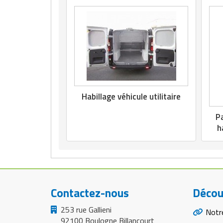
Habillage véhicule utilitaire
P
h
Contactez-nous
Décou
253 rue Gallieni
Notr
92100 Boulogne Billancourt