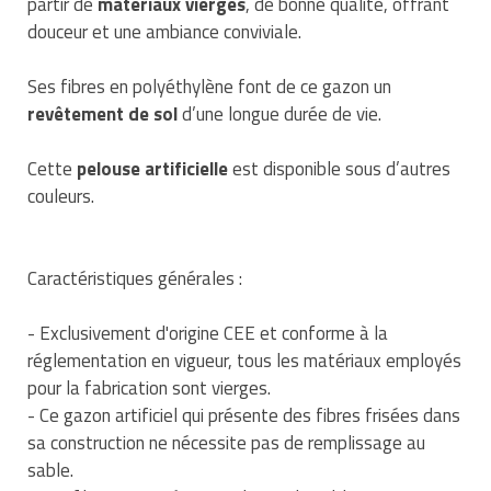
partir de
matériaux vierges
, de bonne qualité, offrant
Traitement de l'air
Equipements de football
Pétrin professionnel
Tapis de bureau
douceur et une ambiance conviviale.
Ustensile cuisine professionnel
Traitement des eaux
Equipements de karting
Piano de cuisson
Tapis et caillebotis
Vêtements personnalisés
Ses fibres en polyéthylène font de ce gazon un
revêtement de sol
d’une longue durée de vie.
Trancheuse professionnelle
Equipements pour patinage
Plats et plateaux
Traitement des surfaces
Vitrines pour magasin
Cette
pelouse artificielle
est disponible sous d’autres
Transformateur électrique
Equipements pour roller
Pompes à sauce
Traitement du linge
couleurs.
Tubes et profilés
Equipements pour skateboard
Portes commandes restaurant
Vestiaires et casiers
Tuyau flexible
Equipements pour stade et terrain
Présentoir pour restaurant
Caractéristiques générales :
sportif
Tuyau galvanisé
Réchaud professionnel
- Exclusivement d'origine CEE et conforme à la
Jeu gymnique
réglementation en vigueur, tous les matériaux employés
Tuyau renforcé
Réfrigérateur professionnel
pour la fabrication sont vierges.
Loisirs
- Ce gazon artificiel qui présente des fibres frisées dans
Ventilateurs et aération d'atelier
Restauration foraine
sa construction ne nécessite pas de remplissage au
Matériel de fitness
sable.
Robinetterie professionnelle