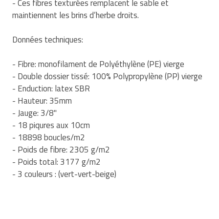
- Ces fibres texturées remplacent le sable et
Matériel de musculation
maintiennent les brins d’herbe droits.
Rôtisserie professionnelle
Vêtement sportif
Données techniques:
Sautause professionnelle
Table de cuisson professionnelle
- Fibre: monofilament de Polyéthylène (PE) vierge
- Double dossier tissé: 100% Polypropylène (PP) vierge
Tables de préparation réfrigérées
- Enduction: latex SBR
- Hauteur: 35mm
Ustensile de cuisine
- Jauge: 3/8"
- 18 piqures aux 10cm
Vaisselle restaurant
- 18898 boucles/m2
- Poids de fibre: 2305 g/m2
Vitrines réfrigérées
- Poids total: 3177 g/m2
- 3 couleurs : (vert-vert-beige)