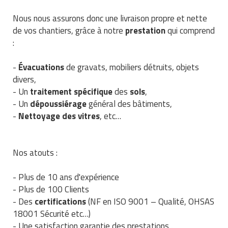
Traitement de l'air
Equipements de football
Pétrin professionnel
Tapis de bureau
Ustensile cuisine professionnel
Nous nous assurons donc une livraison propre et nette
de vos chantiers, grâce à notre
prestation
qui comprend
Traitement des eaux
Equipements de karting
Piano de cuisson
Tapis et caillebotis
Vêtements personnalisés
:
Trancheuse professionnelle
Equipements pour patinage
Plats et plateaux
Traitement des surfaces
Vitrines pour magasin
-
Évacuations
de gravats, mobiliers détruits, objets
divers,
Transformateur électrique
Equipements pour roller
Pompes à sauce
Traitement du linge
- Un
traitement spécifique
des
sols
,
Tubes et profilés
Equipements pour skateboard
- Un
dépoussiérage
général des bâtiments,
Portes commandes restaurant
Vestiaires et casiers
-
Nettoyage des
vitres
, etc…
Tuyau flexible
Equipements pour stade et terrain
Présentoir pour restaurant
sportif
Tuyau galvanisé
Réchaud professionnel
Nos atouts :
Jeu gymnique
Tuyau renforcé
Réfrigérateur professionnel
- Plus de 10 ans d'expérience
Loisirs
- Plus de 100 Clients
Ventilateurs et aération d'atelier
Restauration foraine
- Des
certifications
(NF en ISO 9001 – Qualité, OHSAS
Matériel de fitness
18001 Sécurité etc…)
Robinetterie professionnelle
- Une satisfaction garantie des prestations...