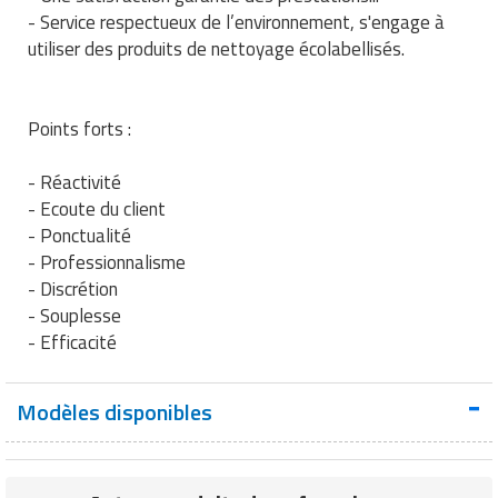
Matériel de musculation
- Service respectueux de l’environnement, s'engage à
Rôtisserie professionnelle
utiliser des produits de nettoyage écolabellisés.
Vêtement sportif
Sautause professionnelle
Points forts :
Table de cuisson professionnelle
- Réactivité
Tables de préparation réfrigérées
- Ecoute du client
- Ponctualité
Ustensile de cuisine
- Professionnalisme
- Discrétion
Vaisselle restaurant
- Souplesse
- Efficacité
Vitrines réfrigérées
Modèles disponibles