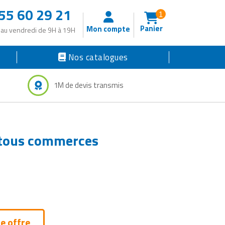
55 60 29 21
1
Panier
Mon compte
 au vendredi de 9H à 19H
Nos catalogues
1M de devis transmis
r tous commerces
e offre