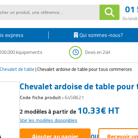
01 
Du lundi
s express
Qui sommes-nous?
200.000 équipements
Devis en 24H
Chevalet de table
|
Chevalet ardoise de table pour tous commerces
Chevalet ardoise de table pou
Code fiche produit :
6458621
10.33
€
HT
2 modèles à partir de
Voir les modèles disponibles
Ajouter au panier
OU
Recevoir un