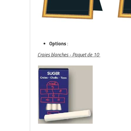
Matériel de musculation
Rôtisserie professionnelle
Vêtement sportif
Sautause professionnelle
Table de cuisson professionnelle
Options
:
Tables de préparation réfrigérées
Craies blanches - Paquet de 10
Ustensile de cuisine
Vaisselle restaurant
Vitrines réfrigérées