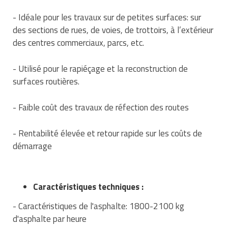
Traitement de l'air
Equipements de football
Pétrin professionnel
Tapis de bureau
Ustensile cuisine professionnel
- Idéale pour les travaux sur de petites surfaces: sur
des sections de rues, de voies, de trottoirs, à l’extérieur
Traitement des eaux
Equipements de karting
Piano de cuisson
Tapis et caillebotis
Vêtements personnalisés
des centres commerciaux, parcs, etc.
Trancheuse professionnelle
Equipements pour patinage
Plats et plateaux
Traitement des surfaces
Vitrines pour magasin
- Utilisé pour le rapiéçage et la reconstruction de
Transformateur électrique
Equipements pour roller
surfaces routières.
Pompes à sauce
Traitement du linge
Tubes et profilés
Equipements pour skateboard
Portes commandes restaurant
- Faible coût des travaux de réfection des routes
Vestiaires et casiers
Tuyau flexible
Equipements pour stade et terrain
Présentoir pour restaurant
- Rentabilité élevée et retour rapide sur les coûts de
sportif
démarrage
Tuyau galvanisé
Réchaud professionnel
Jeu gymnique
Tuyau renforcé
Réfrigérateur professionnel
Loisirs
Caractéristiques techniques :
Ventilateurs et aération d'atelier
Restauration foraine
- Caractéristiques de l'asphalte: 1800-2100 kg
Matériel de fitness
d'asphalte par heure
Robinetterie professionnelle