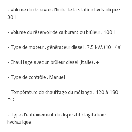
Matériel de musculation
- Volume du réservoir d'huile de la station hydraulique :
Rôtisserie professionnelle
Vêtement sportif
30 l
Sautause professionnelle
- Volume du réservoir de carburant du brûleur : 100 l
Table de cuisson professionnelle
- Type de moteur : générateur diesel : 7,5 kW, (10 l / s)
Tables de préparation réfrigérées
- Chauffage avec un brûleur diesel (Italie) : +
Ustensile de cuisine
- Type de contrôle : Manuel
Vaisselle restaurant
Vitrines réfrigérées
- Température de chauffage du mélange : 120 à 180
°С
- Type d'entraînement du dispositif d'agitation :
hydraulique