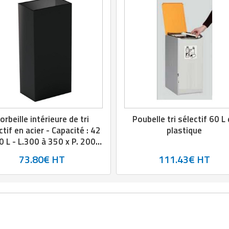
orbeille intérieure de tri
Poubelle tri sélectif 60 L
ctif en acier - Capacité : 42
plastique
0 L - L.300 à 350 x P. 200 à
 x H.700 à 750 mm - Noir
73.80€ HT
111.43€ HT