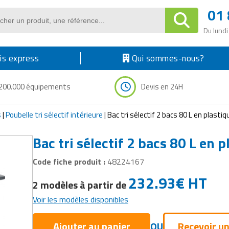
01 
Du lundi
s express
Qui sommes-nous?
200.000 équipements
Devis en 24H
s
|
Poubelle tri sélectif intérieure
|
Bac tri sélectif 2 bacs 80 L en plasti
Bac tri sélectif 2 bacs 80 L en 
Code fiche produit :
48224167
232.93
€
HT
2 modèles à partir de
Voir les modèles disponibles
Ajouter au panier
OU
Recevoir un