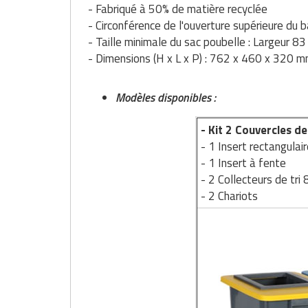
Matériel de musculation
- Fabriqué à 50% de matière recyclée
Rôtisserie professionnelle
- Circonférence de l'ouverture supérieure du 
Vêtement sportif
- Taille minimale du sac poubelle : Largeur 8
Sautause professionnelle
- Dimensions (H x L x P) : 762 x 460 x 320 
Table de cuisson professionnelle
Modèles disponibles :
Tables de préparation réfrigérées
- Kit 2 Couvercles d
- 1 Insert rectangulair
Ustensile de cuisine
- 1 Insert à fente
- 2 Collecteurs de tri 
Vaisselle restaurant
- 2 Chariots
Vitrines réfrigérées