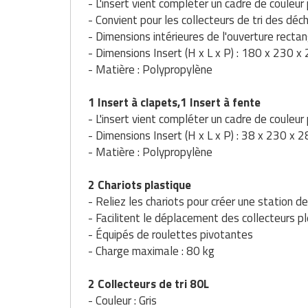
- L'insert vient compléter un cadre de couleur
Traitement de l'air
Equipements de football
Pétrin professionnel
Tapis de bureau
Ustensile cuisine professionnel
- Convient pour les collecteurs de tri des déc
- Dimensions intérieures de l'ouverture recta
Traitement des eaux
Equipements de karting
Piano de cuisson
Tapis et caillebotis
Vêtements personnalisés
- Dimensions Insert (H x L x P) : 180 x 230 
- Matière : Polypropylène
Trancheuse professionnelle
Equipements pour patinage
Plats et plateaux
Traitement des surfaces
Vitrines pour magasin
1 Insert à clapets,1 Insert à fente
Transformateur électrique
Equipements pour roller
Pompes à sauce
Traitement du linge
- L'insert vient compléter un cadre de couleu
- Dimensions Insert (H x L x P) : 38 x 230 x
Tubes et profilés
Equipements pour skateboard
Portes commandes restaurant
Vestiaires et casiers
- Matière : Polypropylène
Tuyau flexible
Equipements pour stade et terrain
Présentoir pour restaurant
2 Chariots plastique
sportif
- Reliez les chariots pour créer une station de 
Tuyau galvanisé
Réchaud professionnel
- Facilitent le déplacement des collecteurs pl
Jeu gymnique
Tuyau renforcé
- Équipés de roulettes pivotantes
Réfrigérateur professionnel
- Charge maximale : 80 kg
Loisirs
Ventilateurs et aération d'atelier
Restauration foraine
Matériel de fitness
2 Collecteurs de tri 80L
Robinetterie professionnelle
- Couleur : Gris