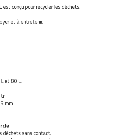
L est conçu pour recycler les déchets.
oyer et à entretenir.
 L et 80 L.
tri
455 mm
rcle
es déchets sans contact.