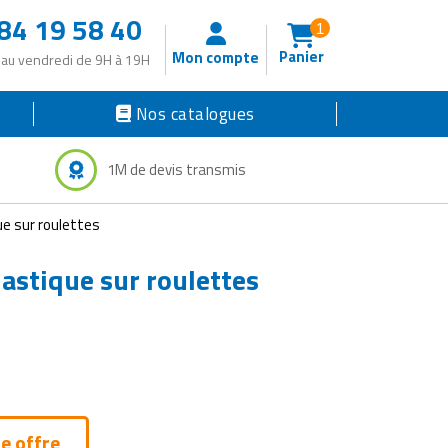
84 19 58 40
1
Panier
Mon compte
 au vendredi de 9H à 19H
Nos catalogues
1M de devis transmis
que sur roulettes
plastique sur roulettes
e offre