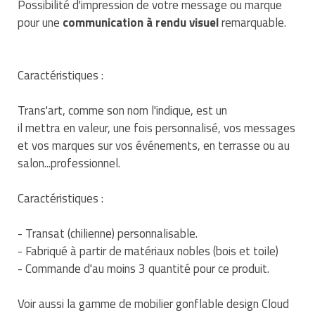
Possibilité d'impression de votre message ou marque
Traitement de l'air
Equipements de football
Pétrin professionnel
Tapis de bureau
Ustensile cuisine professionnel
pour une
communication à rendu visuel
remarquable.
Traitement des eaux
Equipements de karting
Piano de cuisson
Tapis et caillebotis
Vêtements personnalisés
Caractéristiques :
Trancheuse professionnelle
Equipements pour patinage
Plats et plateaux
Traitement des surfaces
Vitrines pour magasin
Trans'art, comme son nom l'indique, est un
Transformateur électrique
Equipements pour roller
Pompes à sauce
Traitement du linge
il mettra en valeur, une fois personnalisé, vos messages
Tubes et profilés
Equipements pour skateboard
et vos marques sur vos événements, en terrasse ou au
Portes commandes restaurant
Vestiaires et casiers
salon...professionnel.
Tuyau flexible
Equipements pour stade et terrain
Présentoir pour restaurant
sportif
Caractéristiques :
Tuyau galvanisé
Réchaud professionnel
Jeu gymnique
- Transat (chilienne) personnalisable.
Tuyau renforcé
Réfrigérateur professionnel
- Fabriqué à partir de matériaux nobles (bois et toile)
Loisirs
- Commande d'au moins 3 quantité pour ce produit.
Ventilateurs et aération d'atelier
Restauration foraine
Matériel de fitness
Voir aussi la gamme de mobilier gonflable design Cloud
Robinetterie professionnelle