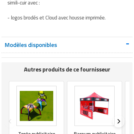
simili-cuir avec :
Matériel de musculation
Rôtisserie professionnelle
Vêtement sportif
- logos brodés et Cloud avec housse imprimée.
Sautause professionnelle
Table de cuisson professionnelle
Modèles disponibles
Tables de préparation réfrigérées
Ustensile de cuisine
Autres produits de ce fournisseur
Vaisselle restaurant
Vitrines réfrigérées
Tente publicitaire
Barnum publicitaire