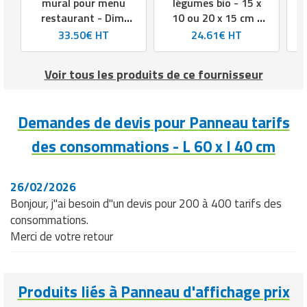
mural pour menu
légumes bio - 15 x
restaurant - Dim.
10 ou 20 x 15 cm -
L94.5 x l74.5 cm à
Pique inox ou
33.50€ HT
24.61€ HT
L100 x l45 cm
grandes pattes
Voir tous les produits de ce fournisseur
Demandes de devis pour Panneau tarifs
des consommations - L 60 x l 40 cm
26/02/2026
Bonjour, j"ai besoin d"un devis pour 200 à 400 tarifs des
consommations.
Merci de votre retour
Produits liés à Panneau d'affichage prix