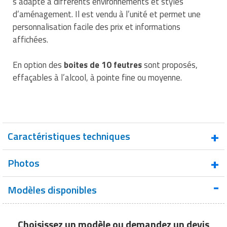
s’adapte à différents environnements et styles
Matériel de musculation
d’aménagement. Il est vendu à l’unité et permet une
Rôtisserie professionnelle
personnalisation facile des prix et informations
Vêtement sportif
affichées.
Sautause professionnelle
Table de cuisson professionnelle
En option des
boites de 10 feutres
sont proposés,
effaçables à l’alcool, à pointe fine ou moyenne.
Tables de préparation réfrigérées
Ustensile de cuisine
Vaisselle restaurant
Caractéristiques techniques
Vitrines réfrigérées
Dimensions (L x l) cm
60 x 40 cm
Photos
Suspension
Fil nylon
Modèles disponibles
Inscription
Tarif des consommations
Choisissez un modèle ou
demandez un devis
Impression
Sur PS 2mm