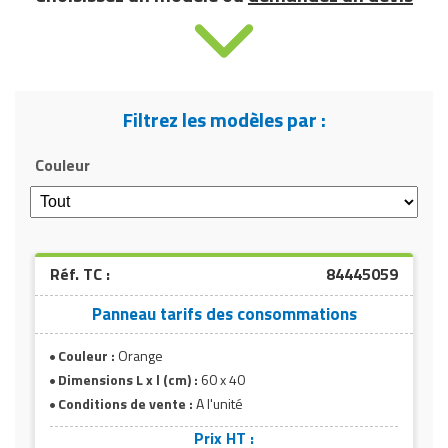
Écriture
Avec feutre effaçable à l’alcool
Conditions de vente
Vendu À l’unité
Filtrez les modèles par :
Couleur
Panneau violet
Réf. TC :
84445059
Panneau tarifs des consommations
Couleur :
Orange
Dimensions L x l (cm) :
60 x 40
Conditions de vente :
A l'unité
Prix HT :