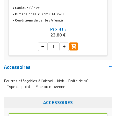
Couleur :
Violet
Dimensions L x l (cm) :
60 x 40
Conditions de vente :
A l'unité
Prix HT :
Panneau orange
23.88 €
Feutres effaçables (en option)
Accessoires
Feutres effaçables à l’alcool - Noir - Boite de 10
- Type de pointe : Fine ou moyenne
ACCESSOIRES