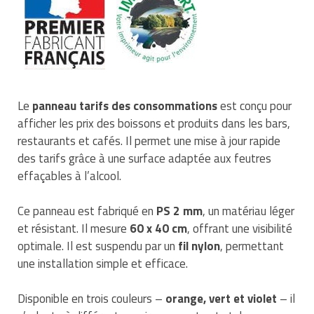
Traitement de l'air
Equipements de football
Pétrin professionnel
Tapis de bureau
Ustensile cuisine professionnel
Traitement des eaux
Equipements de karting
Piano de cuisson
Tapis et caillebotis
Vêtements personnalisés
Trancheuse professionnelle
Equipements pour patinage
Plats et plateaux
Traitement des surfaces
Vitrines pour magasin
Le
panneau tarifs des consommations
est conçu pour
Transformateur électrique
Equipements pour roller
Pompes à sauce
Traitement du linge
afficher les prix des boissons et produits dans les bars,
restaurants et cafés. Il permet une mise à jour rapide
Tubes et profilés
Equipements pour skateboard
Portes commandes restaurant
Vestiaires et casiers
des tarifs grâce à une surface adaptée aux feutres
Tuyau flexible
Equipements pour stade et terrain
effaçables à l’alcool.
Présentoir pour restaurant
sportif
Tuyau galvanisé
Réchaud professionnel
Ce panneau est fabriqué en
PS 2 mm
, un matériau léger
Jeu gymnique
et résistant. Il mesure
60 x 40 cm
, offrant une visibilité
Tuyau renforcé
Réfrigérateur professionnel
optimale. Il est suspendu par un
fil nylon
, permettant
Loisirs
une installation simple et efficace.
Ventilateurs et aération d'atelier
Restauration foraine
Matériel de fitness
Disponible en trois couleurs –
orange, vert et violet
– il
Robinetterie professionnelle