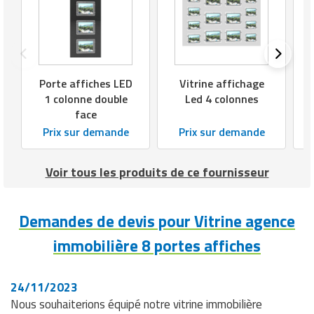
Matériel de musculation
Rôtisserie professionnelle
Vêtement sportif
Sautause professionnelle
Porte affiches LED
Vitrine affichage
Table de cuisson professionnelle
1 colonne double
Led 4 colonnes
face
Tables de préparation réfrigérées
Prix sur demande
Prix sur demande
Ustensile de cuisine
Voir tous les produits de ce fournisseur
Vaisselle restaurant
Demandes de devis pour Vitrine agence
Vitrines réfrigérées
immobilière 8 portes affiches
24/11/2023
Nous souhaiterions équipé notre vitrine immobilière