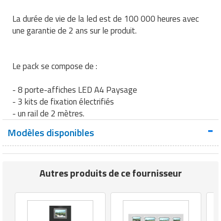
Traitement de l'air
Equipements de football
Pétrin professionnel
Tapis de bureau
Ustensile cuisine professionnel
La durée de vie de la led est de 100 000 heures avec
une garantie de 2 ans sur le produit.
Traitement des eaux
Equipements de karting
Piano de cuisson
Tapis et caillebotis
Vêtements personnalisés
Trancheuse professionnelle
Equipements pour patinage
Plats et plateaux
Traitement des surfaces
Vitrines pour magasin
Le pack se compose de :
Transformateur électrique
Equipements pour roller
Pompes à sauce
Traitement du linge
- 8 porte-affiches LED A4 Paysage
Tubes et profilés
Equipements pour skateboard
- 3 kits de fixation électrifiés
Portes commandes restaurant
Vestiaires et casiers
- un rail de 2 mètres.
Tuyau flexible
Equipements pour stade et terrain
Présentoir pour restaurant
Modèles disponibles
sportif
Tuyau galvanisé
Réchaud professionnel
Jeu gymnique
Tuyau renforcé
Réfrigérateur professionnel
Autres produits de ce fournisseur
Loisirs
Ventilateurs et aération d'atelier
Restauration foraine
Matériel de fitness
Robinetterie professionnelle