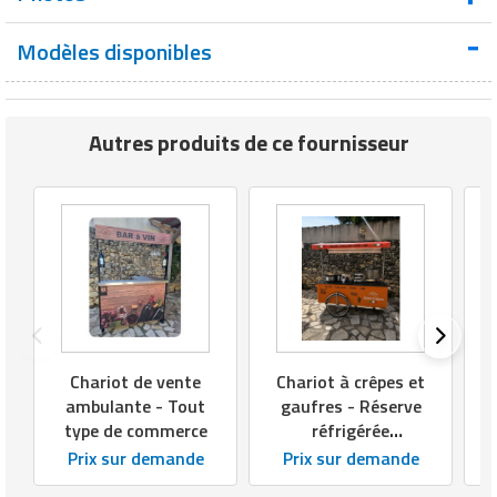
produit
réfrigérée
Modèles disponibles
Longueur (cm)
200 cm
Largeur (cm)
90 cm
Autres produits de ce fournisseur
Type de toit
Toit amovible
Matériau de
Structure en inox
structure
Matériau de
Toile PVC
couverture
Capacité de
présentation
Chariot de vente
Chariot à crêpes et
6 bacs de 5 litres
de bacs de
V
ambulante - Tout
gaufres - Réserve
glace
type de commerce
réfrigérée
tropicalisée -
Prix sur demande
Prix sur demande
Capacité
Dimensions :
alternative de
12 bacs de 2,5 litres