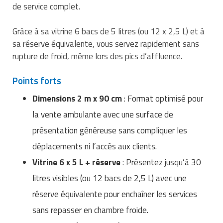
de service complet.
Traitement de l'air
Equipements de football
Pétrin professionnel
Tapis de bureau
Ustensile cuisine professionnel
Grâce à sa vitrine 6 bacs de 5 litres (ou 12 x 2,5 L) et à
Traitement des eaux
Equipements de karting
Piano de cuisson
Tapis et caillebotis
Vêtements personnalisés
sa réserve équivalente, vous servez rapidement sans
Trancheuse professionnelle
Equipements pour patinage
rupture de froid, même lors des pics d’affluence.
Plats et plateaux
Traitement des surfaces
Vitrines pour magasin
Transformateur électrique
Equipements pour roller
Points forts
Pompes à sauce
Traitement du linge
Dimensions 2 m x 90 cm
: Format optimisé pour
Tubes et profilés
Equipements pour skateboard
Portes commandes restaurant
Vestiaires et casiers
la vente ambulante avec une surface de
Tuyau flexible
Equipements pour stade et terrain
Présentoir pour restaurant
présentation généreuse sans compliquer les
sportif
déplacements ni l’accès aux clients.
Tuyau galvanisé
Réchaud professionnel
Jeu gymnique
Vitrine 6 x 5 L + réserve
: Présentez jusqu’à 30
Tuyau renforcé
Réfrigérateur professionnel
litres visibles (ou 12 bacs de 2,5 L) avec une
Loisirs
Ventilateurs et aération d'atelier
réserve équivalente pour enchaîner les services
Restauration foraine
Matériel de fitness
sans repasser en chambre froide.
Robinetterie professionnelle