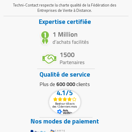
Vente de glaces en extérieur, Animation
Techni-Contact respecte la charte qualité de la Fédération des
et événements saisonniers, Vente
Entreprises de Vente à Distance.
Contextes
ambulante en centre-ville, Artisans
d'utilisation et
Expertise certifiée
glaciers, Traiteurs et organisateurs
cibles
d’événements, Commerçants de street
food
Qualité de service
Plus de
600 000
clients
4.1/5
Basé sur 49 avis
des 12 derniers mois
Nos modes de paiement