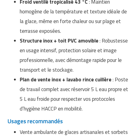
Froid ventilé tropicalisé 43 °C
: Maintien
Matériel de musculation
Rôtisserie professionnelle
homogène de la température et texture idéale de
Vêtement sportif
la glace, même en forte chaleur ou sur plage et
Sautause professionnelle
terrasse exposées.
Table de cuisson professionnelle
Structure inox + toit PVC amovible
: Robustesse
en usage intensif, protection solaire et image
Tables de préparation réfrigérées
professionnelle, avec démontage rapide pour le
Ustensile de cuisine
transport et le stockage.
Plan de vente inox + lavabo rince cuillère
: Poste
Vaisselle restaurant
de travail complet avec réservoir 5 L eau propre et
Vitrines réfrigérées
5 L eau froide pour respecter vos protocoles
d’hygiène HACCP en mobilité.
Usages recommandés
Vente ambulante de glaces artisanales et sorbets