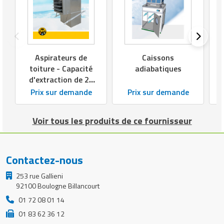
Oui
chaude
Fonctionnement
Ventilation - Résistance électrique
Individuel - Regroupé jusqu’à 6
Aspirateurs de
Caissons
Type de contrôle
rideaux
toiture - Capacité
adiabatiques
d'extraction de 20
700 m3/h à 36 700
Prix sur demande
Prix sur demande
m3/h
Voir tous les produits de ce fournisseur
Contactez-nous
253 rue Gallieni
92100 Boulogne Billancourt
01 72 08 01 14
01 83 62 36 12