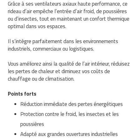
Grâce à ses ventilateurs axiaux haute performance, ce
Traitement de l'air
Equipements de football
Pétrin professionnel
Tapis de bureau
Ustensile cuisine professionnel
rideau d’air empêche l’entrée d’air froid, de poussières
ou d’insectes, tout en maintenant un confort thermique
Traitement des eaux
Equipements de karting
Piano de cuisson
Tapis et caillebotis
Vêtements personnalisés
optimal dans vos espaces.
Trancheuse professionnelle
Equipements pour patinage
Plats et plateaux
Traitement des surfaces
Vitrines pour magasin
Il s’intègre parfaitement dans les environnements
industriels, commerciaux ou logistiques.
Transformateur électrique
Equipements pour roller
Pompes à sauce
Traitement du linge
Tubes et profilés
Equipements pour skateboard
Vous améliorez ainsi la qualité de l’air intérieur, réduisez
Portes commandes restaurant
Vestiaires et casiers
les pertes de chaleur et diminuez vos coûts de
Tuyau flexible
Equipements pour stade et terrain
chauffage ou de climatisation.
Présentoir pour restaurant
sportif
Tuyau galvanisé
Réchaud professionnel
Points forts
Jeu gymnique
Réduction immédiate des pertes énergétiques
Tuyau renforcé
Réfrigérateur professionnel
Protection contre le froid, les insectes et les
Loisirs
Ventilateurs et aération d'atelier
Restauration foraine
poussières
Matériel de fitness
Adapté aux grandes ouvertures industrielles
Robinetterie professionnelle