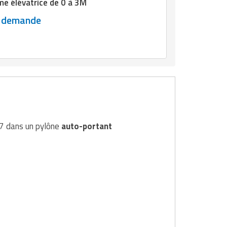
me élévatrice de 0 à 3M
r demande
07 dans un pylône
auto-portant