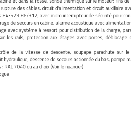
abine et dans la fosse, sonde thermique sur le moteur; fins de 
upture des câbles, circuit d'alimentation et circuit auxiliaire 
84/529 86/312, avec micro interrupteur de sécurité pour cont
airage de secours en cabine, alarme acoustique avec alimentati
age avec système à ressort pour distribution de la charge, pa
 les rails, protection aux étages avec portes, déblocage d'
ntrôle de la vitesse de descente, soupape parachute sur le
ircuit hydraulique, descente de secours actionnée du bas, pompe 
 : RAL 7040 ou au choix (Voir le nuancier)
logue