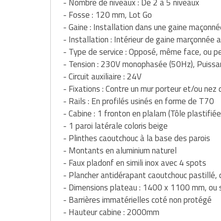
- Nombre de niveaux : De 2 à 5 niveaux
Matériel de musculation
- Fosse : 120 mm, Lot Go
Rôtisserie professionnelle
- Gaine : Installation dans une gaine maçonné
Vêtement sportif
- Installation : Intérieur de gaine marçonnée 
Sautause professionnelle
- Type de service : Opposé, même face, ou pe
Table de cuisson professionnelle
- Tension : 230V monophasée (50Hz), Puissa
- Circuit auxiliaire : 24V
Tables de préparation réfrigérées
- Fixations : Contre un mur porteur et/ou nez 
- Rails : En profilés usinés en forme de T70
Ustensile de cuisine
- Cabine : 1 fronton en plalam (Tôle plastifiée
- 1 paroi latérale coloris beige
Vaisselle restaurant
- Plinthes caoutchouc à la base des parois
- Montants en aluminium naturel
Vitrines réfrigérées
- Faux pladonf en simili inox avec 4 spots
- Plancher antidérapant caoutchouc pastillé, c
- Dimensions plateau : 1400 x 1100 mm, ou 
- Barrières immatérielles coté non protégé
- Hauteur cabine : 2000mm