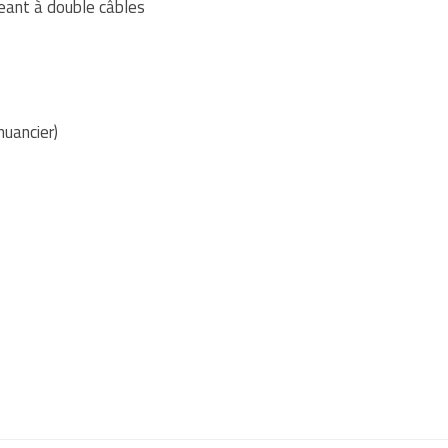
eant à double câbles
nuancier)