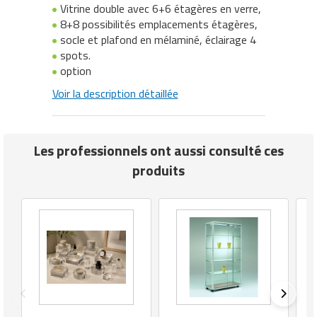
Vitrine double avec 6+6 étagères en verre,
Remorquage
Silos de stockage
Matériels d'entretien du gazon
Installation et Equipement
8+8 possibilités emplacements étagères,
Equipements collectifs
Fraiseuses
Equipement de ski
Produits de calage
Treuils
Godets de chantier
Mobilier d'affichage entreprise
Matériel bureautique
Matériel ergonomique
Lessives professionnelles
Fours professionnels
Télécommunication
Marketing Communication
socle et plafond en mélaminé, éclairage 4
Remorques manutention industrielle
Stations de ravitaillement
Matériels de désherbage
Jardinage
spots.
Equipements pour aires de jeux
Groupes électrogènes
Equipement de tchoukball
Sac d'emballage
Gros oeuvre
Mobilier de conférence
Matériel d'imprimerie
Matériel pour massage
Matériels de décapage
Friteuses professionnelles
Marketing opérationnel
option
extérieures
Retourneurs de charges
Stations de ravitaillement mobiles
Matériels de travail du sol
Maroquinerie
Voir la description détaillée
Industrie agroalimentaire
Equipement de water-polo
Sachet d'emballage
Groupe de soudage
Mobilier divers
Piles et batteries
Matériel premiers secours
Monobrosses
Fumoirs professionnels
Organisation d'événements
Equipements pour stationnement
Robotique
Stockage de chlore
Matériels pour abattoirs
Matériel audiovisuel
Inspection et mesure
Équipement équitation
Scellé de sécurité
Isolation phonique
Mobilier ergonomique bureau
Planning journalier bureau
Mobilier de laboratoire
vélos
Nettoyage
Grills professionnels
Service courtage
Rolls conteneurs
Supports de stockage
Matériels pour aquaculture
Les professionnels ont aussi consulté ces
Mobilier d'exposition pour musée
Lampes et éclairages pour atelier
Equipement escalade
Serre liens
Isolation thermique
Siège d'accueil
Pochette de bureau
Mobilier médical
Fontaine urbaine
Nettoyage tapis
Hachoir professionnel
Service de sécurité
produits
Roues et roulettes
Matériels pour foin et fourrage
Mobilier et objets publicitaires
Machine industrielle
Equipement gymnastique
Soudeuse
Machines de chantier
Traitement du courrier
Ramette papier
Vêtement médical
Jardinière urbaine
Nettoyeurs à ultrasons
Laves vaisselle professionnels
Services de nettoyage
Tracteurs pousseurs
Matériels viticoles et vinicoles
Mobilier pour boulangerie
Machines de lavage industriel
Equipement handball
Stockage isotherme
Matériaux de construction
Signalétique de bureau
Mobilier de jardin
Nettoyeurs haute pression
Machine à crêpes professionnelle
Services de traduction
Transpalettes
Outillage agricole manuel
Mobilier pour stand
Machines pour parfumerie
Equipement judo
Tube d'emballage
Matériel
Signalisation sur le lieu de travail
Mobilier de plage
Nettoyeurs vapeurs
Machine à glaces ou glaçons
Services financiers et placements
Véhicules industriels
Traitement et stockage des céréales
Mobilier restaurant hôtel
Matériel d'optique
Equipement mini Golf
Valises
Matériel agricole
Tampon encreur
Mobilier événementiel
Outillage pour chape liquide
Machine à pâtes professionnelle
Services informatiques
Mobilier salon de coiffure