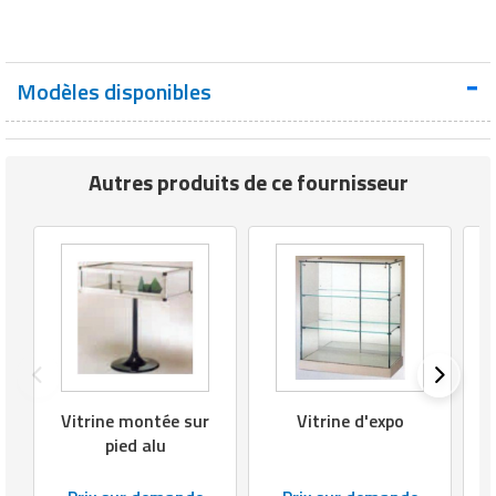
Traitement de l'air
Equipements de football
Pétrin professionnel
Tapis de bureau
Ustensile cuisine professionnel
Traitement des eaux
Equipements de karting
Piano de cuisson
Tapis et caillebotis
Vêtements personnalisés
Modèles disponibles
Trancheuse professionnelle
Equipements pour patinage
Plats et plateaux
Traitement des surfaces
Vitrines pour magasin
Transformateur électrique
Equipements pour roller
Pompes à sauce
Autres produits de ce fournisseur
Traitement du linge
Tubes et profilés
Equipements pour skateboard
Portes commandes restaurant
Vestiaires et casiers
Tuyau flexible
Equipements pour stade et terrain
Présentoir pour restaurant
sportif
Tuyau galvanisé
Réchaud professionnel
Jeu gymnique
Tuyau renforcé
Réfrigérateur professionnel
Loisirs
Vitrine montée sur
Vitrine d'expo
Ventilateurs et aération d'atelier
Restauration foraine
pied alu
Matériel de fitness
Robinetterie professionnelle