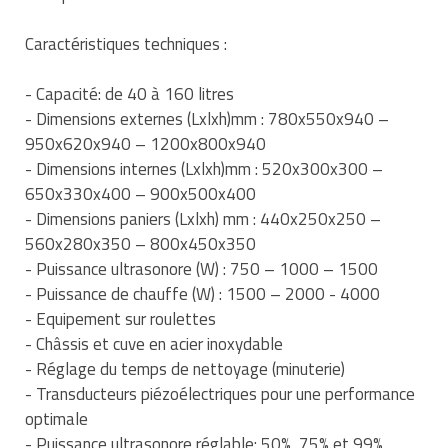
Traitement de l'air
Equipements de football
Pétrin professionnel
Tapis de bureau
Ustensile cuisine professionnel
Caractéristiques techniques :
Traitement des eaux
Equipements de karting
Piano de cuisson
Tapis et caillebotis
Vêtements personnalisés
- Capacité: de 40 à 160 litres
Trancheuse professionnelle
Equipements pour patinage
Plats et plateaux
- Dimensions externes (Lxlxh)mm : 780x550x940 –
Traitement des surfaces
Vitrines pour magasin
950x620x940 – 1200x800x940
Transformateur électrique
Equipements pour roller
Pompes à sauce
Traitement du linge
- Dimensions internes (Lxlxh)mm : 520x300x300 –
650x330x400 – 900x500x400
Tubes et profilés
Equipements pour skateboard
Portes commandes restaurant
Vestiaires et casiers
- Dimensions paniers (Lxlxh) mm : 440x250x250 –
560x280x350 – 800x450x350
Tuyau flexible
Equipements pour stade et terrain
Présentoir pour restaurant
- Puissance ultrasonore (W) : 750 – 1000 – 1500
sportif
- Puissance de chauffe (W) : 1500 – 2000 - 4000
Tuyau galvanisé
Réchaud professionnel
- Equipement sur roulettes
Jeu gymnique
Tuyau renforcé
- Châssis et cuve en acier inoxydable
Réfrigérateur professionnel
Loisirs
- Réglage du temps de nettoyage (minuterie)
Ventilateurs et aération d'atelier
Restauration foraine
- Transducteurs piézoélectriques pour une performance
Matériel de fitness
optimale
Robinetterie professionnelle
- Puissance ultrasonore réglable: 50%, 75% et 99%