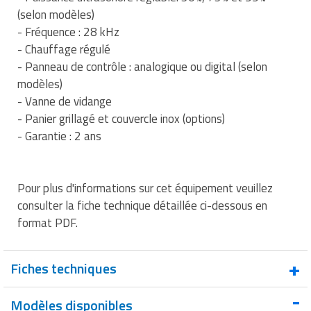
Matériel de musculation
(selon modèles)
Rôtisserie professionnelle
- Fréquence : 28 kHz
Vêtement sportif
- Chauffage régulé
Sautause professionnelle
- Panneau de contrôle : analogique ou digital (selon
modèles)
Table de cuisson professionnelle
- Vanne de vidange
- Panier grillagé et couvercle inox (options)
Tables de préparation réfrigérées
- Garantie : 2 ans
Ustensile de cuisine
Vaisselle restaurant
Pour plus d'informations sur cet équipement veuillez
consulter la fiche technique détaillée ci-dessous en
Vitrines réfrigérées
format PDF.
Fiches techniques
Modèles disponibles
Fiche technique : Location bac de nettoyage par