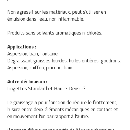
Traitement de l'air
Equipements de football
Pétrin professionnel
Tapis de bureau
Ustensile cuisine professionnel
Non agressif sur les matériaux, peut s'utiliser en
émulsion dans l'eau, non inflammable.
Traitement des eaux
Equipements de karting
Piano de cuisson
Tapis et caillebotis
Vêtements personnalisés
Trancheuse professionnelle
Equipements pour patinage
Produits sans solvants aromatiques ni chlorés.
Plats et plateaux
Traitement des surfaces
Vitrines pour magasin
Transformateur électrique
Equipements pour roller
Applications :
Pompes à sauce
Traitement du linge
Aspersion, bain, fontaine.
Tubes et profilés
Equipements pour skateboard
Portes commandes restaurant
Dégraissant graisses lourdes, huiles entières, goudrons.
Vestiaires et casiers
Aspersion, chiffon, pinceau, bain.
Tuyau flexible
Equipements pour stade et terrain
Présentoir pour restaurant
sportif
Autre déclinaison :
Tuyau galvanisé
Réchaud professionnel
Lingettes Standard et Haute-Densité
Jeu gymnique
Tuyau renforcé
Réfrigérateur professionnel
Le graissage a pour fonction de réduire le frottement,
Loisirs
l'usure entre deux éléments mécaniques en contact et
Ventilateurs et aération d'atelier
Restauration foraine
en mouvement l'un par rapport à l'autre.
Matériel de fitness
Robinetterie professionnelle