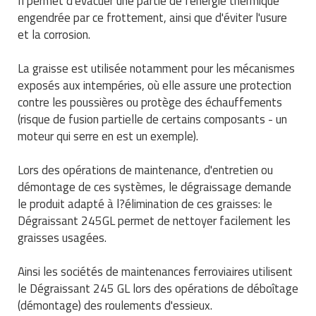
Il permet d'évacuer une partie de l'énergie thermique
Matériel de musculation
engendrée par ce frottement, ainsi que d'éviter l'usure
Rôtisserie professionnelle
et la corrosion.
Vêtement sportif
Sautause professionnelle
La graisse est utilisée notamment pour les mécanismes
exposés aux intempéries, où elle assure une protection
Table de cuisson professionnelle
contre les poussières ou protège des échauffements
(risque de fusion partielle de certains composants - un
Tables de préparation réfrigérées
moteur qui serre en est un exemple).
Ustensile de cuisine
Lors des opérations de maintenance, d'entretien ou
démontage de ces systèmes, le dégraissage demande
Vaisselle restaurant
le produit adapté à l?élimination de ces graisses: le
Vitrines réfrigérées
Dégraissant 245GL permet de nettoyer facilement les
graisses usagées.
Ainsi les sociétés de maintenances ferroviaires utilisent
le Dégraissant 245 GL lors des opérations de déboîtage
(démontage) des roulements d'essieux.