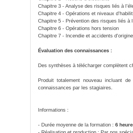
Traitement de l'air
Equipements de football
Pétrin professionnel
Chapitre 3 - Analyse des risques liés à l’éle
Tapis de bureau
Ustensile cuisine professionnel
Chapitre 4 - Opérations et niveaux d’habili
Traitement des eaux
Equipements de karting
Piano de cuisson
Tapis et caillebotis
Chapitre 5 - Prévention des risques liés à l’
Vêtements personnalisés
Chapitre 6 - Opérations hors tension
Trancheuse professionnelle
Equipements pour patinage
Plats et plateaux
Traitement des surfaces
Vitrines pour magasin
Chapitre 7 - Incendie et accidents d’origine
Transformateur électrique
Equipements pour roller
Pompes à sauce
Traitement du linge
Évaluation des connaissances :
Tubes et profilés
Equipements pour skateboard
Portes commandes restaurant
Vestiaires et casiers
Des synthèses à télécharger complètent c
Tuyau flexible
Equipements pour stade et terrain
Présentoir pour restaurant
Produit totalement nouveau incluant de
sportif
Tuyau galvanisé
connaissances par les stagiaires.
Réchaud professionnel
Jeu gymnique
Tuyau renforcé
Réfrigérateur professionnel
Loisirs
Informations :
Ventilateurs et aération d'atelier
Restauration foraine
Matériel de fitness
- Durée moyenne de la formation :
6 heur
Robinetterie professionnelle
- Réalisation et production : Par nos spécia