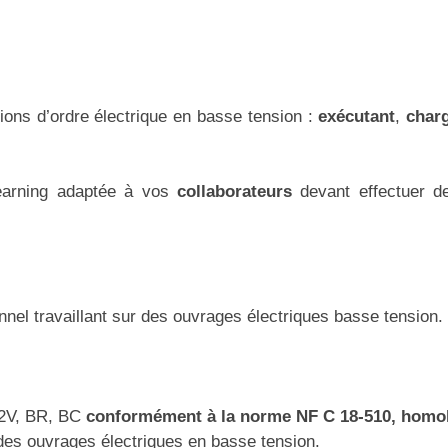
tions d’ordre électrique en basse tension :
exécutant
,
char
learning adaptée à vos
collaborateurs
devant effectuer d
nel travaillant sur des ouvrages électriques basse tension.
 B2V, BR, BC
conformément à la norme NF C 18-510, homol
des ouvrages électriques en basse tension.