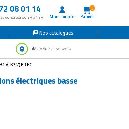
72 08 01 14
1
Panier
Mon compte
 au vendredi de 9H à 19H
Nos catalogues
1M de devis transmis
 B1(V) B2(V) BR BC
tions électriques basse