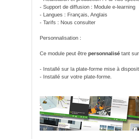
Matériel de musculation
- Support de diffusion : Module e-learning
Rôtisserie professionnelle
- Langues : Français, Anglais
Vêtement sportif
- Tarifs : Nous consulter
Sautause professionnelle
Personnalisation :
Table de cuisson professionnelle
Tables de préparation réfrigérées
Ce module peut être
personnalisé
tant sur
Ustensile de cuisine
- Installé sur la plate-forme mise à disposi
- Installé sur votre plate-forme.
Vaisselle restaurant
Vitrines réfrigérées