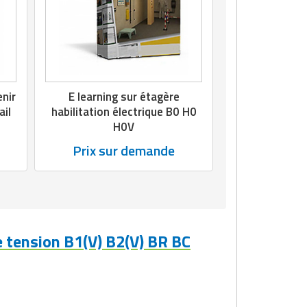
enir
E learning sur étagère
ail
habilitation électrique B0 H0
H0V
Prix sur demande
e tension B1(V) B2(V) BR BC