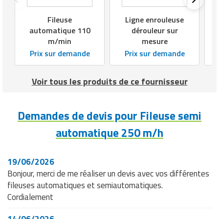
Matériel de musculation
Rôtisserie professionnelle
Fileuse
Ligne enrouleuse
Vêtement sportif
automatique 110
dérouleur sur
Sautause professionnelle
m/min
mesure
Prix sur demande
Prix sur demande
Table de cuisson professionnelle
Voir tous les produits de ce fournisseur
Tables de préparation réfrigérées
Ustensile de cuisine
Demandes de devis pour Fileuse semi
Vaisselle restaurant
automatique 250 m/h
Vitrines réfrigérées
19/06/2026
Bonjour, merci de me réaliser un devis avec vos différentes
fileuses automatiques et semiautomatiques.
Cordialement