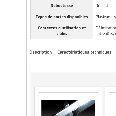
Matériel de musculation
Robustesse
Robuste
Rôtisserie professionnelle
Vêtement sportif
Types de portes disponibles
Plusieurs t
Sautause professionnelle
Contextes d'utilisation et
Délimitatio
Table de cuisson professionnelle
cibles
entrepôts, 
Tables de préparation réfrigérées
Description
Caractéristiques techniques
Ustensile de cuisine
Vaisselle restaurant
Vitrines réfrigérées