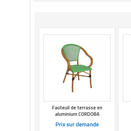
Matériel de musculation
Rôtisserie professionnelle
Vêtement sportif
Sautause professionnelle
Table de cuisson professionnelle
Tables de préparation réfrigérées
Ustensile de cuisine
Vaisselle restaurant
Vitrines réfrigérées
Fauteuil de terrasse en
aluminium CORDOBA
Prix sur demande