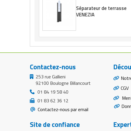
Séparateur de terrasse
VENEZIA
Contactez-nous
Décou
253 rue Gallieni
Notr
92100 Boulogne Billancourt
CGV
01 84 19 58 40
Ment
01 83 62 36 12
Donn
Contactez-nous par email
Site de confiance
Expert