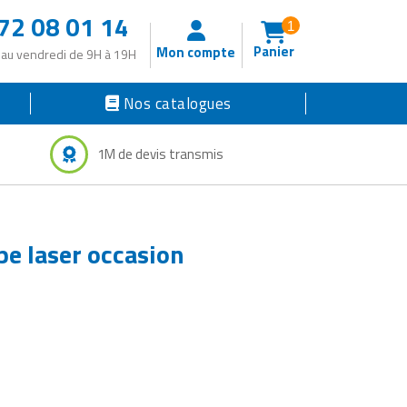
72 08 01 14
1
Panier
Mon compte
 au vendredi de 9H à 19H
Nos catalogues
1M de devis transmis
e laser occasion