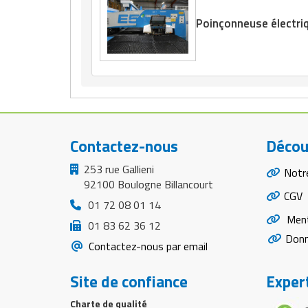
Matériel de musculation
Poinçonneuse électri
Rôtisserie professionnelle
Vêtement sportif
Sautause professionnelle
Table de cuisson professionnelle
Tables de préparation réfrigérées
Contactez-nous
Décou
Ustensile de cuisine
253 rue Gallieni
Notr
Vaisselle restaurant
92100 Boulogne Billancourt
CGV
01 72 08 01 14
Vitrines réfrigérées
Ment
01 83 62 36 12
Donn
Contactez-nous par email
Site de confiance
Expert
Charte de qualité