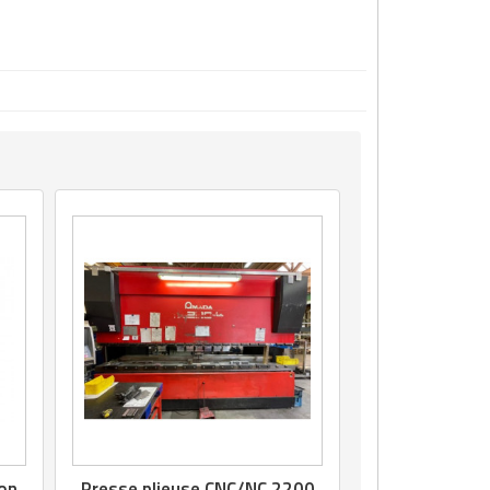
bon
Presse plieuse CNC/NC 2200