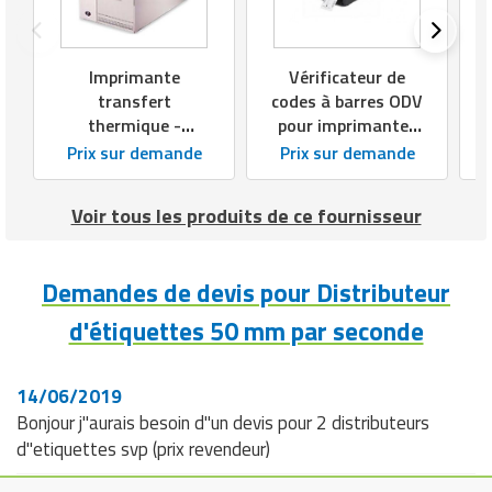
Matériel de musculation
Rôtisserie professionnelle
Vêtement sportif
Imprimante
Vérificateur de
Sautause professionnelle
transfert
codes à barres ODV
thermique -
pour imprimantes
Table de cuisson professionnelle
Etiquettes 20 à 115
d'étiquettes
Prix sur demande
Prix sur demande
mm
Tables de préparation réfrigérées
Voir tous les produits de ce fournisseur
Ustensile de cuisine
Demandes de devis pour Distributeur
Vaisselle restaurant
d'étiquettes 50 mm par seconde
Vitrines réfrigérées
14/06/2019
Bonjour j"aurais besoin d"un devis pour 2 distributeurs
d"etiquettes svp (prix revendeur)