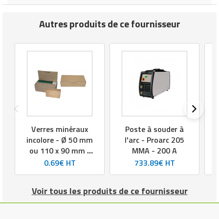
Autres produits de ce fournisseur
Verres minéraux
Poste à souder à
incolore - Ø 50 mm
l'arc - Proarc 205
ou 110 x 90 mm -
MMA - 200 A
Boite de 100
0.69€ HT
733.89€ HT
Voir tous les produits de ce fournisseur