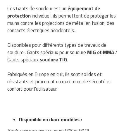
Traitement de l'air
Equipements de football
Pétrin professionnel
Tapis de bureau
Ces Gants de soudeur est un
équipement de
Ustensile cuisine professionnel
protection
individuel, ils permettent de protéger les
Traitement des eaux
Equipements de karting
Piano de cuisson
Tapis et caillebotis
Vêtements personnalisés
mains contre les projections de métal en fusion, des
contacts électriques accidentels...
Trancheuse professionnelle
Equipements pour patinage
Plats et plateaux
Traitement des surfaces
Vitrines pour magasin
Disponibles pour différents types de travaux de
Transformateur électrique
Equipements pour roller
Pompes à sauce
Traitement du linge
soudure : Gants spéciaux pour soudure
MIG et MMA
/
Tubes et profilés
Equipements pour skateboard
Gants spéciaux
soudure TIG
.
Portes commandes restaurant
Vestiaires et casiers
Tuyau flexible
Equipements pour stade et terrain
Présentoir pour restaurant
Fabriqués en Europe en cuir, ils sont solides et
sportif
résistants et procurent un maximum de sécurité et
Tuyau galvanisé
Réchaud professionnel
confort pour l'utilisateur.
Jeu gymnique
Tuyau renforcé
Réfrigérateur professionnel
Loisirs
Ventilateurs et aération d'atelier
Restauration foraine
Disponible en deux modèles :
Matériel de fitness
Robinetterie professionnelle
Gants spéciaux pour soudure MIG et MMA