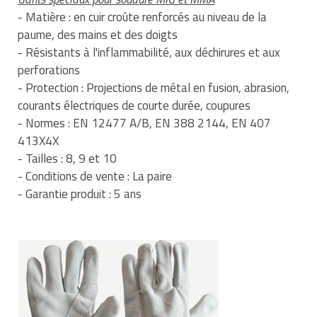
Matériel de musculation
- Matière : en cuir croûte renforcés au niveau de la
Rôtisserie professionnelle
paume, des mains et des doigts
Vêtement sportif
- Résistants à l'inflammabilité, aux déchirures et aux
Sautause professionnelle
perforations
- Protection : Projections de métal en fusion, abrasion,
Table de cuisson professionnelle
courants électriques de courte durée, coupures
Tables de préparation réfrigérées
- Normes : EN 12477 A/B, EN 388 2144, EN 407
413X4X
Ustensile de cuisine
- Tailles : 8, 9 et 10
- Conditions de vente : La paire
Vaisselle restaurant
- Garantie produit : 5 ans
Vitrines réfrigérées