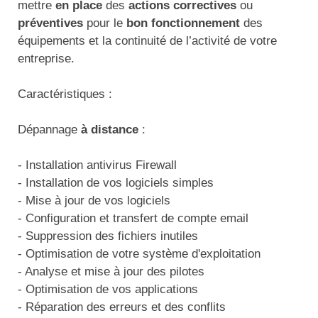
mettre
en place
des
actions correctives
ou
Traitement de l'air
Equipements de football
Pétrin professionnel
Tapis de bureau
Ustensile cuisine professionnel
préventives
pour le
bon fonctionnement
des
équipements et la continuité de l’activité de votre
Traitement des eaux
Equipements de karting
Piano de cuisson
Tapis et caillebotis
Vêtements personnalisés
entreprise.
Trancheuse professionnelle
Equipements pour patinage
Plats et plateaux
Traitement des surfaces
Vitrines pour magasin
Caractéristiques :
Transformateur électrique
Equipements pour roller
Pompes à sauce
Traitement du linge
Dépannage
à distance
:
Tubes et profilés
Equipements pour skateboard
Portes commandes restaurant
Vestiaires et casiers
- Installation antivirus Firewall
Tuyau flexible
Equipements pour stade et terrain
Présentoir pour restaurant
- Installation de vos logiciels simples
sportif
- Mise à jour de vos logiciels
Tuyau galvanisé
Réchaud professionnel
- Configuration et transfert de compte email
Jeu gymnique
- Suppression des fichiers inutiles
Tuyau renforcé
Réfrigérateur professionnel
- Optimisation de votre système d'exploitation
Loisirs
- Analyse et mise à jour des pilotes
Ventilateurs et aération d'atelier
Restauration foraine
- Optimisation de vos applications
Matériel de fitness
- Réparation des erreurs et des conflits
Robinetterie professionnelle