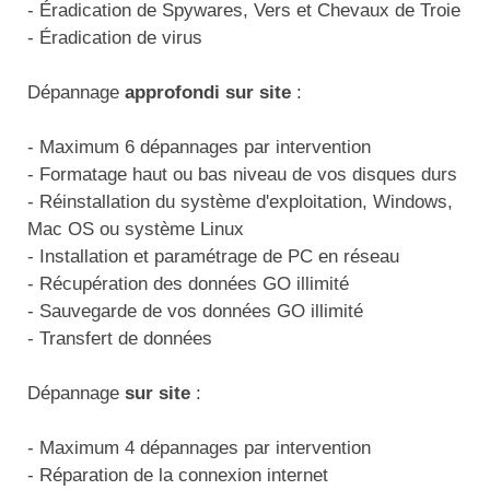
Matériel de musculation
- Éradication de Spywares, Vers et Chevaux de Troie
Rôtisserie professionnelle
- Éradication de virus
Vêtement sportif
Sautause professionnelle
Dépannage
approfondi sur site
:
Table de cuisson professionnelle
- Maximum 6 dépannages par intervention
- Formatage haut ou bas niveau de vos disques durs
Tables de préparation réfrigérées
- Réinstallation du système d'exploitation, Windows,
Mac OS ou système Linux
Ustensile de cuisine
- Installation et paramétrage de PC en réseau
- Récupération des données GO illimité
Vaisselle restaurant
- Sauvegarde de vos données GO illimité
Vitrines réfrigérées
- Transfert de données
Dépannage
sur site
:
- Maximum 4 dépannages par intervention
- Réparation de la connexion internet