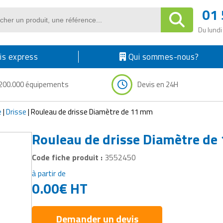
01 
Du lundi
s express
Qui sommes-nous?
200.000 équipements
Devis en 24H
e
|
Drisse
|
Rouleau de drisse Diamètre de 11 mm
Rouleau de drisse Diamètre d
Code fiche produit :
3552450
à partir de
0.00
€
HT
Demander un devis