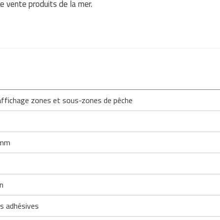
e vente produits de la mer.
affichage zones et sous-zones de pêche
 mm
on
es adhésives