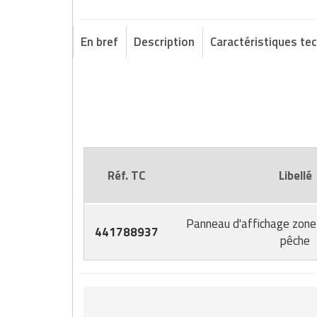
En bref
Description
Caractéristiques te
Réf. TC
Libellé
Panneau d'affichage zone
441788937
pêche