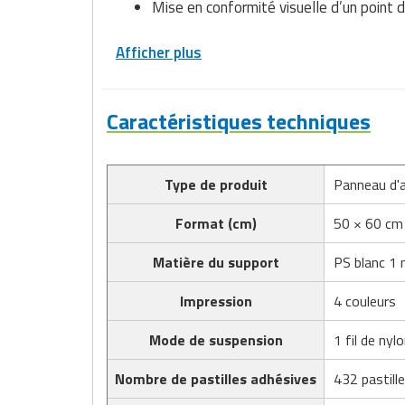
Mise en conformité visuelle d’un point d
Matériel de musculation
Rôtisserie professionnelle
Vêtement sportif
Afficher plus
Sautause professionnelle
Table de cuisson professionnelle
Caractéristiques techniques
Tables de préparation réfrigérées
Type de produit
Panneau d'
Ustensile de cuisine
Format (cm)
50 × 60 cm
Vaisselle restaurant
Matière du support
PS blanc 1
Vitrines réfrigérées
Impression
4 couleurs
Mode de suspension
1 fil de nyl
Nombre de pastilles adhésives
432 pastill