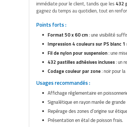
immédiate pour le client, tandis que les
432 p
Traitement de l'air
Equipements de football
Pétrin professionnel
Tapis de bureau
Ustensile cuisine professionnel
gagnez du temps au quotidien, tout en renforç
Traitement des eaux
Equipements de karting
Piano de cuisson
Tapis et caillebotis
Vêtements personnalisés
Points forts :
Trancheuse professionnelle
Equipements pour patinage
Plats et plateaux
Traitement des surfaces
Vitrines pour magasin
Format 50 x 60 cm
: une visibilité suf
Impression 4 couleurs sur PS blanc 
Transformateur électrique
Equipements pour roller
Pompes à sauce
Traitement du linge
Fil de nylon pour suspension
: une mise
Tubes et profilés
Equipements pour skateboard
Portes commandes restaurant
Vestiaires et casiers
432 pastilles adhésives incluses
: un r
Tuyau flexible
Equipements pour stade et terrain
Codage couleur par zone
: noir pour 
Présentoir pour restaurant
sportif
Usages recommandés :
Tuyau galvanisé
Réchaud professionnel
Jeu gymnique
Affichage réglementaire en poissonneri
Tuyau renforcé
Réfrigérateur professionnel
Signalétique en rayon marée de grande 
Loisirs
Ventilateurs et aération d'atelier
Restauration foraine
Repérage des zones d’origine sur étique
Matériel de fitness
Présentation en étal de poisson frais.
Robinetterie professionnelle