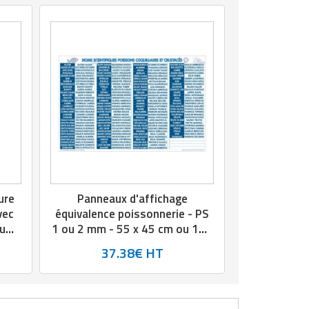
ure
Panneaux d'affichage
vec
équivalence poissonnerie - PS
ou
1 ou 2 mm - 55 x 45 cm ou 100
1000
cm x 60 cm
37.38€ HT