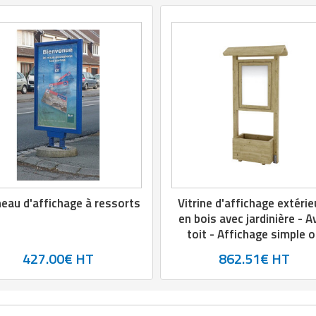
eau d'affichage à ressorts
Vitrine d'affichage extérie
en bois avec jardinière - A
toit - Affichage simple 
double - Pin classe IV - L.
427.00€ HT
862.51€ HT
x P.400 xH.1900 mm