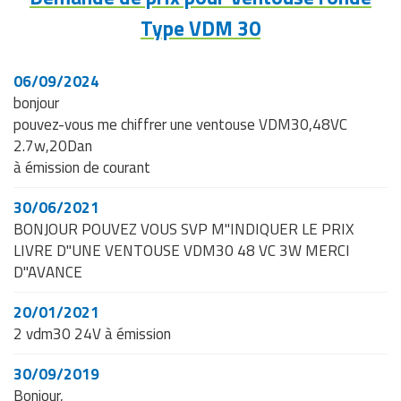
Matériel de musculation
Type VDM 30
Rôtisserie professionnelle
Vêtement sportif
Sautause professionnelle
06/09/2024
bonjour
Table de cuisson professionnelle
pouvez-vous me chiffrer une ventouse VDM30,48VC
2.7w,20Dan
Tables de préparation réfrigérées
à émission de courant
Ustensile de cuisine
30/06/2021
BONJOUR POUVEZ VOUS SVP M"INDIQUER LE PRIX
Vaisselle restaurant
LIVRE D"UNE VENTOUSE VDM30 48 VC 3W MERCI
D"AVANCE
Vitrines réfrigérées
20/01/2021
2 vdm30 24V à émission
30/09/2019
Bonjour,