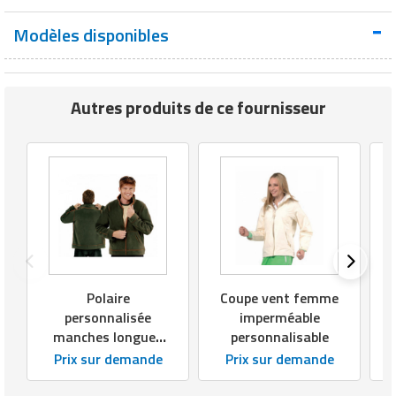
Matériel de musculation
Rôtisserie professionnelle
Modèles disponibles
Vêtement sportif
Sautause professionnelle
Autres produits de ce fournisseur
Table de cuisson professionnelle
Tables de préparation réfrigérées
Ustensile de cuisine
Vaisselle restaurant
Vitrines réfrigérées
Polaire
Coupe vent femme
personnalisée
imperméable
manches longues
personnalisable
homme micro
Prix sur demande
Prix sur demande
polaire