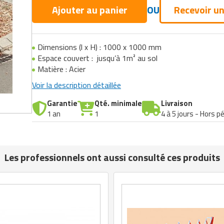
Ajouter au panier
OU
Recevoir un
Dimensions (l x H) : 1000 x 1000 mm
Espace couvert : jusqu’à 1m² au sol
Matière : Acier
Voir la description détaillée
Garantie
Qté. minimale
Livraison
1 an
1
4 à 5 jours - Hors p
Les professionnels ont aussi consulté ces produits