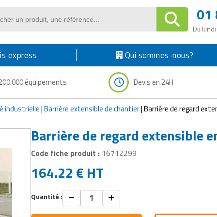
01 
Du lundi
s express
Qui sommes-nous?
200.000 équipements
Devis en 24H
é industrielle
|
Barrière extensible de chantier
|
Barrière de regard exte
Barrière de regard extensible 
Code fiche produit :
16712299
164.22
€
HT
Quantité :