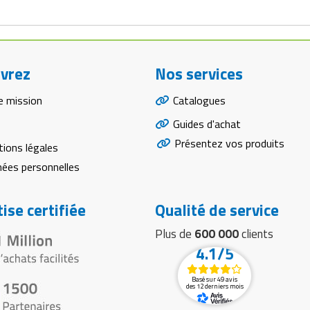
vrez
Nos services
e mission
Catalogues
Guides d'achat
Présentez vos produits
ions légales
ées personnelles
ise certifiée
Qualité de service
Plus de
600 000
clients
4.1/5
Basé sur 49 avis
des 12 derniers mois