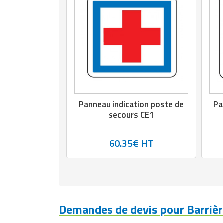
Matériel de musculation
Rôtisserie professionnelle
Vêtement sportif
Sautause professionnelle
Table de cuisson professionnelle
Tables de préparation réfrigérées
Panneau indication poste de
Pa
Ustensile de cuisine
secours CE1
Vaisselle restaurant
60.35€ HT
Vitrines réfrigérées
Demandes de devis pour Barrièr