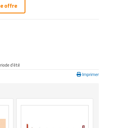
e offre
ériode d'été
Imprimer