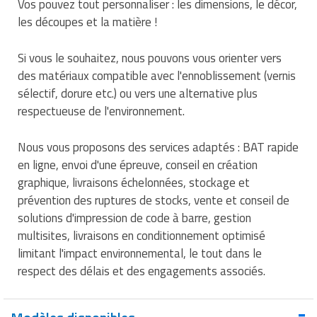
Vos pouvez tout personnaliser : les dimensions, le décor,
Traitement de l'air
Equipements de football
Pétrin professionnel
Tapis de bureau
Ustensile cuisine professionnel
les découpes et la matière !
Traitement des eaux
Equipements de karting
Piano de cuisson
Tapis et caillebotis
Vêtements personnalisés
Si vous le souhaitez, nous pouvons vous orienter vers
des matériaux compatible avec l'ennoblissement (vernis
Trancheuse professionnelle
Equipements pour patinage
Plats et plateaux
Traitement des surfaces
Vitrines pour magasin
sélectif, dorure etc.) ou vers une alternative plus
respectueuse de l'environnement.
Transformateur électrique
Equipements pour roller
Pompes à sauce
Traitement du linge
Tubes et profilés
Equipements pour skateboard
Portes commandes restaurant
Nous vous proposons des services adaptés : BAT rapide
Vestiaires et casiers
en ligne, envoi d'une épreuve, conseil en création
Tuyau flexible
Equipements pour stade et terrain
Présentoir pour restaurant
graphique, livraisons échelonnées, stockage et
sportif
prévention des ruptures de stocks, vente et conseil de
Tuyau galvanisé
Réchaud professionnel
solutions d'impression de code à barre, gestion
Jeu gymnique
multisites, livraisons en conditionnement optimisé
Tuyau renforcé
Réfrigérateur professionnel
limitant l'impact environnemental, le tout dans le
Loisirs
respect des délais et des engagements associés.
Ventilateurs et aération d'atelier
Restauration foraine
Matériel de fitness
Robinetterie professionnelle