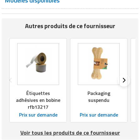
Modèles disponibles
Matériel de musculation
Rôtisserie professionnelle
Vêtement sportif
Autres produits de ce fournisseur
Sautause professionnelle
Table de cuisson professionnelle
Tables de préparation réfrigérées
Ustensile de cuisine
Vaisselle restaurant
Étiquettes
Packaging
Vitrines réfrigérées
adhésives en bobine
suspendu
rfb13217
Prix sur demande
Prix sur demande
Voir tous les produits de ce fournisseur