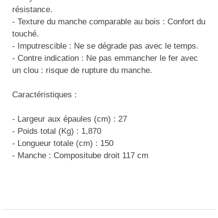
Traitement de l'air
Equipements de football
résistance.
Pétrin professionnel
Tapis de bureau
Ustensile cuisine professionnel
- Texture du manche comparable au bois : Confort du
Traitement des eaux
Equipements de karting
Piano de cuisson
touché.
Tapis et caillebotis
Vêtements personnalisés
- Imputrescible : Ne se dégrade pas avec le temps.
Trancheuse professionnelle
Equipements pour patinage
Plats et plateaux
Traitement des surfaces
Vitrines pour magasin
- Contre indication : Ne pas emmancher le fer avec
un clou : risque de rupture du manche.
Transformateur électrique
Equipements pour roller
Pompes à sauce
Traitement du linge
Caractéristiques :
Tubes et profilés
Equipements pour skateboard
Portes commandes restaurant
Vestiaires et casiers
- Largeur aux épaules (cm) : 27
Tuyau flexible
Equipements pour stade et terrain
Présentoir pour restaurant
- Poids total (Kg) : 1,870
sportif
Tuyau galvanisé
- Longueur totale (cm) : 150
Réchaud professionnel
Jeu gymnique
- Manche : Compositube droit 117 cm
Tuyau renforcé
Réfrigérateur professionnel
Loisirs
Ventilateurs et aération d'atelier
Restauration foraine
Matériel de fitness
Robinetterie professionnelle