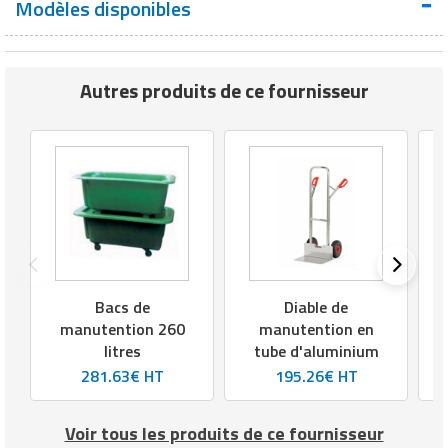
Modèles disponibles
Matériel de musculation
Rôtisserie professionnelle
Vêtement sportif
Sautause professionnelle
Autres produits de ce fournisseur
Table de cuisson professionnelle
Tables de préparation réfrigérées
Ustensile de cuisine
Vaisselle restaurant
Bacs de
Diable de
Vitrines réfrigérées
manutention 260
manutention en
litres
tube d'aluminium
281.63€ HT
195.26€ HT
Voir tous les produits de ce fournisseur